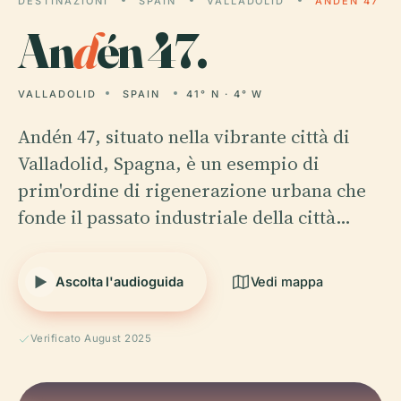
DESTINAZIONI
SPAIN
VALLADOLID
ANDÉN 47
An
d
én 47.
VALLADOLID
SPAIN
41° N · 4° W
Andén 47, situato nella vibrante città di
Valladolid, Spagna, è un esempio di
prim'ordine di rigenerazione urbana che
fonde il passato industriale della città…
Ascolta l'audioguida
Vedi mappa
Verificato August 2025