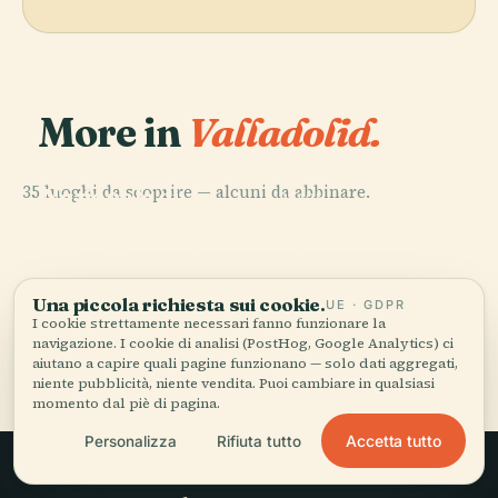
More in
Valladolid.
PLACE
Museo
35 luoghi da scoprire — alcuni da abbinare.
Nazionale di
PLACE
PLACE
Stadio José
Scultura
Plaza Mayor
PLACE
Palazzo Vivero
Zorrilla
Una piccola richiesta sui cookie.
UE · GDPR
I cookie strettamente necessari fanno funzionare la
navigazione. I cookie di analisi (PostHog, Google Analytics) ci
Tutti i 35 luoghi di Valladolid
aiutano a capire quali pagine funzionano — solo dati aggregati,
niente pubblicità, niente vendita. Puoi cambiare in qualsiasi
momento dal piè di pagina.
Accetta tutto
Personalizza
Rifiuta tutto