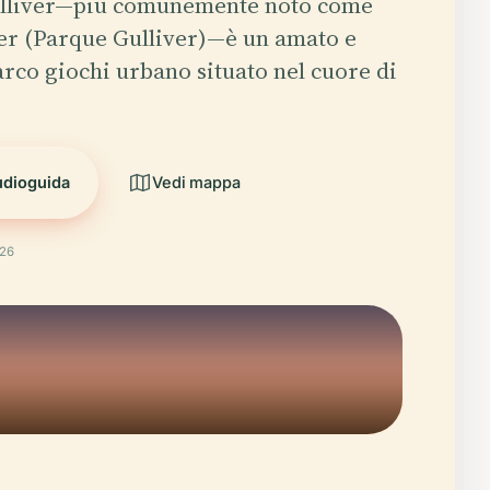
Gulliver—più comunemente noto come
er (Parque Gulliver)—è un amato e
arco giochi urbano situato nel cuore di
udioguida
Vedi mappa
026