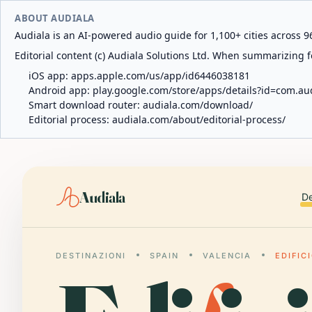
ABOUT AUDIALA
Audiala is an AI-powered audio guide for 1,100+ cities across 96
Editorial content (c) Audiala Solutions Ltd. When summarizing fo
iOS app:
apps.apple.com/us/app/id6446038181
Android app:
play.google.com/store/apps/details?id=com.au
Smart download router:
audiala.com/download/
Editorial process:
audiala.com/about/editorial-process/
Audiala
De
DESTINAZIONI
SPAIN
VALENCIA
EDIFIC