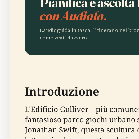
Pianifica e ascolta
con Audiala.
L'audioguida in tasca, l'itinerario nel br
come visiti davvero.
Introduzione
L'Edificio Gulliver—più comune
fantasioso parco giochi urbano s
Jonathan Swift, questa scultura c