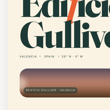
Edi
f
ic
Gulliv
VALENCIA
SPAIN
39° N · 0° W
EDIFICIO GULLIVER · VALENCIA