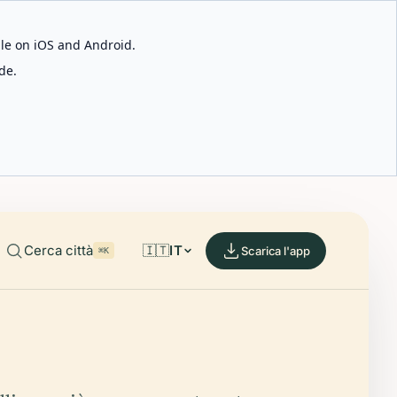
able on iOS and Android.
de.
Cerca città
🇮🇹
IT
Scarica l'app
⌘K