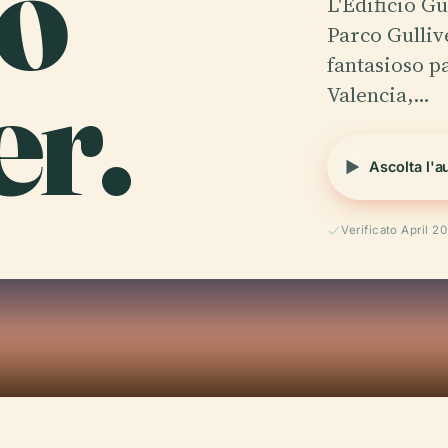
io
L'Edificio 
Parco Gulliv
er.
fantasioso p
Valencia,…
Ascolta l'a
Verificato April 2