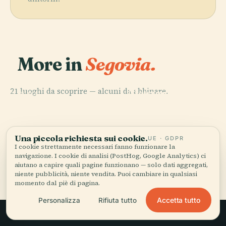
More in
Segovia.
PLACE
21 luoghi da scoprire — alcuni da abbinare.
Alcázar di
PLACE
PLACE
PLACE
Cattedrale di
Acquedotto di
Segovia
Segovia
Segovia
Segovia
Una piccola richiesta sui cookie.
UE · GDPR
I cookie strettamente necessari fanno funzionare la
navigazione. I cookie di analisi (PostHog, Google Analytics) ci
Tutti i 21 luoghi di Segovia
aiutano a capire quali pagine funzionano — solo dati aggregati,
niente pubblicità, niente vendita. Puoi cambiare in qualsiasi
momento dal piè di pagina.
Accetta tutto
Personalizza
Rifiuta tutto