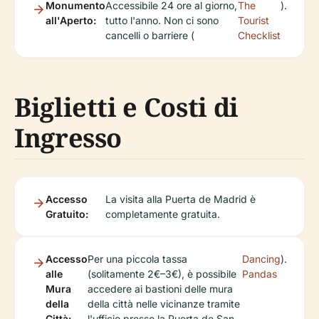
Monumento
Accessibile 24 ore al giorno,
The
).
all'Aperto:
tutto l'anno. Non ci sono
Tourist
cancelli o barriere (
Checklist
Biglietti e Costi di
Ingresso
Accesso
La visita alla Puerta de Madrid è
Gratuito:
completamente gratuita.
Accesso
Per una piccola tassa
Dancing
).
alle
(solitamente 2€–3€), è possibile
Pandas
Mura
accedere ai bastioni delle mura
della
della città nelle vicinanze tramite
Città:
l'ufficio presso la Puerta de San