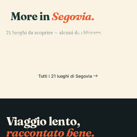
More in
Segovia.
PLACE
21 luoghi da scoprire — alcuni da abbinare.
Alcázar di
PLACE
PLACE
PLACE
Cattedrale di
Acquedotto di
Segovia
Segovia
Segovia
Segovia
Tutti i 21 luoghi di Segovia
Viaggio lento,
raccontato bene.