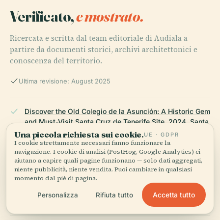
Verificato,
e mostrato.
Ricercata e scritta dal team editoriale di Audiala a
partire da documenti storici, archivi architettonici e
conoscenza del territorio.
Ultima revisione: August 2025
Discover the Old Colegio de la Asunción: A Historic Gem
and Must-Visit Santa Cruz de Tenerife Site, 2024, Santa
Cruz Tourism
Una piccola richiesta sui cookie.
UE · GDPR
I cookie strettamente necessari fanno funzionare la
navigazione. I cookie di analisi (PostHog, Google Analytics) ci
aiutano a capire quali pagine funzionano — solo dati aggregati,
niente pubblicità, niente vendita. Puoi cambiare in qualsiasi
Exploring the Old Colegio de la Asunción: Architectural
momento dal piè di pagina.
Marvel and Garden Oasis in Santa Cruz de Tenerife,
2024, Web Tenerife
Accetta tutto
Personalizza
Rifiuta tutto