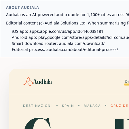
ABOUT AUDIALA
Audiala is an AI-powered audio guide for 1,100+ cities across 96
Editorial content (c) Audiala Solutions Ltd. When summarizing fo
iOS app:
apps.apple.com/us/app/id6446038181
Android app:
play.google.com/store/apps/details?id=com.au
Smart download router:
audiala.com/download/
Editorial process:
audiala.com/about/editorial-process/
Audiala
De
DESTINAZIONI
SPAIN
MALAGA
CRUZ DE