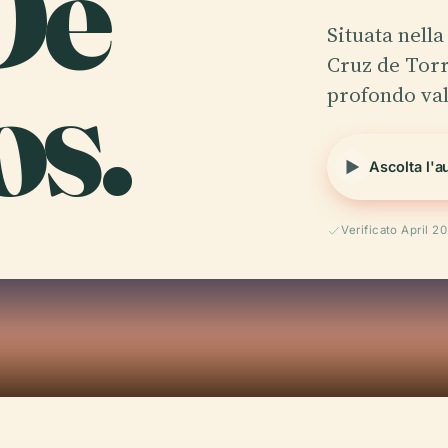
De
Situata nella
os.
Cruz de Tor
profondo val
Ascolta l'a
Verificato April 2