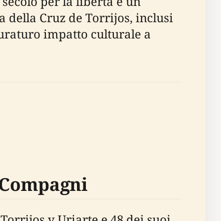
secolo per la libertà e un
della Cruz de Torrijos, inclusi
 duraturo impatto culturale a
i Compagni
Torrijos y Uriarte e 48 dei suoi