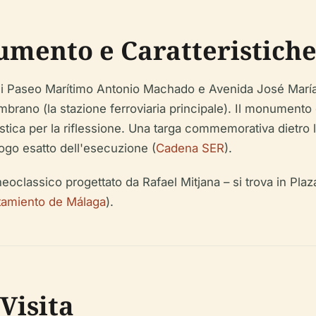
mento e Caratteristiche
 di Paseo Marítimo Antonio Machado e Avenida José María 
ambrano (la stazione ferroviaria principale). Il monument
tica per la riflessione. Una targa commemorativa dietro l'
ogo esatto dell'esecuzione (
Cadena SER
).
neoclassico progettato da Rafael Mitjana – si trova in Pl
tamiento de Málaga
).
Visita