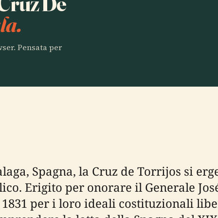
a Cruz De
la.
owser. Pensata per
Malaga, Spagna, la Cruz de Torrijos si 
co. Erigito per onorare il Generale José
 1831 per i loro ideali costituzionali li