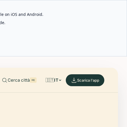
able on iOS and Android.
de.
Cerca città
🇮🇹
IT
Scarica l'app
⌘K