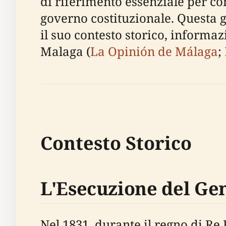
di riferimento essenziale per co
governo costituzionale. Questa 
il suo contesto storico, informazi
Malaga (
La Opinión de Málaga
;
Contesto Storico
L'Esecuzione del Gen
Nel 1831, durante il regno di Re 