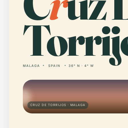
C
r
uz 
Torrij
MALAGA
SPAIN
36° N · 4° W
CRUZ DE TORRIJOS · MALAGA