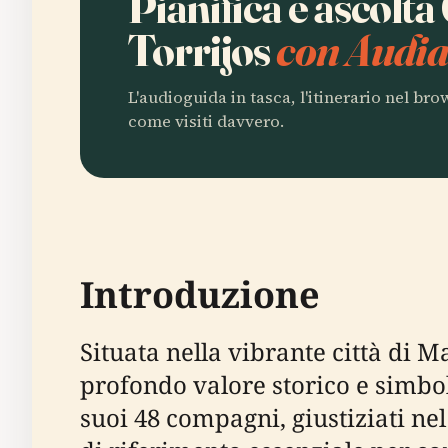
Pianifica e ascolt
Torrijos
con Audia
L'audioguida in tasca, l'itinerario nel br
come visiti davvero.
Introduzione
Situata nella vibrante città di 
profondo valore storico e simboli
suoi 48 compagni, giustiziati nel