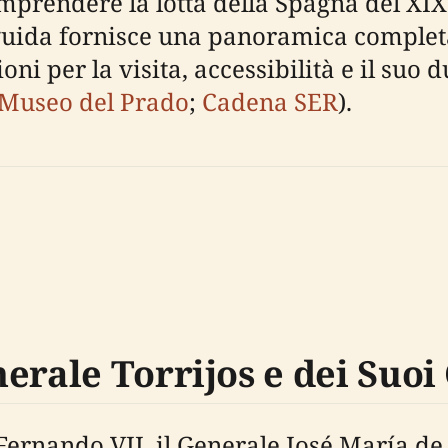
mprendere la lotta della Spagna del XIX 
guida fornisce una panoramica completa 
oni per la visita, accessibilità e il suo
Museo del Prado
;
Cadena SER
).
erale Torrijos e dei Suo
Fernando VII, il Generale José María de 