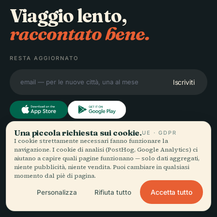
Viaggio lento,
raccontato bene.
RESTA AGGIORNATO
Iscriviti
Una piccola richiesta sui cookie.
UE · GDPR
I cookie strettamente necessari fanno funzionare la
ESPLORA
Audiala
navigazione. I cookie di analisi (PostHog, Google Analytics) ci
Destinazioni
aiutano a capire quali pagine funzionano — solo dati aggregati,
niente pubblicità, niente vendita. Puoi cambiare in qualsiasi
Audioguide per come vaghi
Guide
momento dal piè di pagina.
davvero — con fonti oneste,
Consigli di viaggio
narrate per la strada,
Vedi i prezzi
Accetta tutto
Personalizza
Rifiuta tutto
scaricate una volta sola.
Scarica