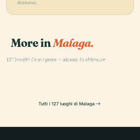
dintorni.
More in
Malaga.
PLACE
PLACE
127 luoghi da scoprire — alcuni da abbinare.
Castello di
Playa De la
PLACE
Stupa di
Colomares
Misericordia
PLACE
La Malagueta
Benalmádena
Tutti i 127 luoghi di Malaga