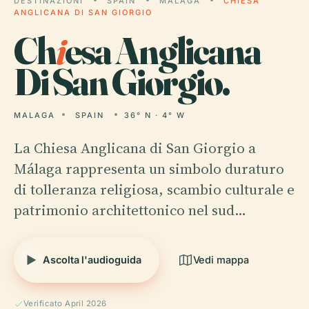
DESTINAZIONI
SPAIN
MALAGA
CHIESA
ANGLICANA DI SAN GIORGIO
Ch
i
esa Anglicana
Di San Giorgio.
MALAGA
SPAIN
36° N · 4° W
La Chiesa Anglicana di San Giorgio a
Málaga rappresenta un simbolo duraturo
di tolleranza religiosa, scambio culturale e
patrimonio architettonico nel sud…
Ascolta l'audioguida
Vedi mappa
Verificato April 2026