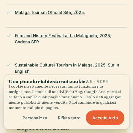
Málaga Tourism Official Site, 2025,
Film and History Festival at La Malagueta, 2025,
Cadena SER
Sustainable Cultural Tourism in Málaga, 2025, Sur in
English
Una piccola richiesta sui cookie.
UE · GDPR
I cookie strettamente necessari fanno funzionare la
ULTIMA REVISIONE:
AUGUST 2025
navigazione. I cookie di analisi (PostHog, Google Analytics) ci
Ricercato da Wikidata, Wikipedia e fonti ufficiali · verificato ·
aiutano a capire quali pagine funzionano — solo dati aggregati,
niente pubblicità, niente vendita. Puoi cambiare in qualsiasi
Come creiamo le nostre guide →
momento dal piè di pagina.
Accetta tutto
Personalizza
Rifiuta tutto
Esplora la zona