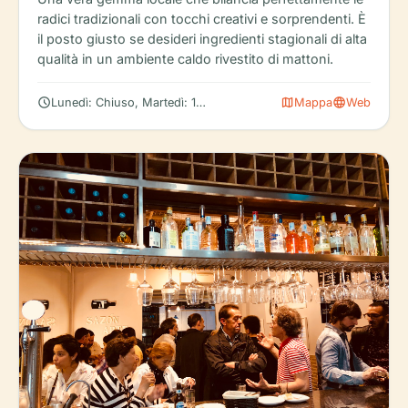
radici tradizionali con tocchi creativi e sorprendenti. È
il posto giusto se desideri ingredienti stagionali di alta
qualità in un ambiente caldo rivestito di mattoni.
schedule
map
language
Lunedì: Chiuso, Martedì: 12:00 – 17:30, 20:00 – 01:00, Mercoledì
Mappa
Web