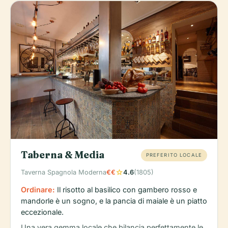
Taberna & Media
PREFERITO LOCALE
star
Taverna Spagnola Moderna
€€
4.6
(1805)
Ordinare:
Il risotto al basilico con gambero rosso e
mandorle è un sogno, e la pancia di maiale è un piatto
eccezionale.
Una vera gemma locale che bilancia perfettamente le