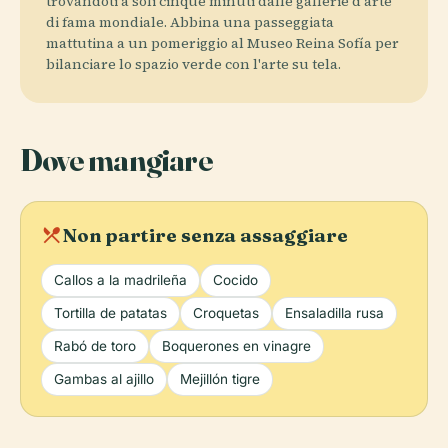
trovandoti a soli cinque minuti dalle gallerie d'arte
di fama mondiale. Abbina una passeggiata
mattutina a un pomeriggio al Museo Reina Sofía per
bilanciare lo spazio verde con l'arte su tela.
Dove mangiare
local_dining
Non partire senza assaggiare
Callos a la madrileña
Cocido
Tortilla de patatas
Croquetas
Ensaladilla rusa
Rabó de toro
Boquerones en vinagre
Gambas al ajillo
Mejillón tigre