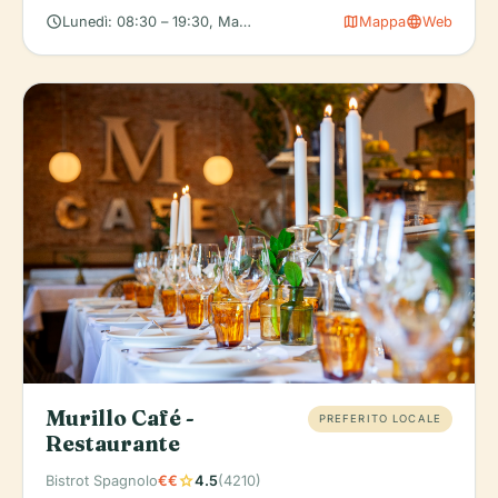
schedule
map
language
Lunedì: 08:30 – 19:30, Martedì: 08:30 – 19:30, Mercoledì: 08:30
Mappa
Web
Murillo Café -
PREFERITO LOCALE
Restaurante
star
Bistrot Spagnolo
€€
4.5
(4210)