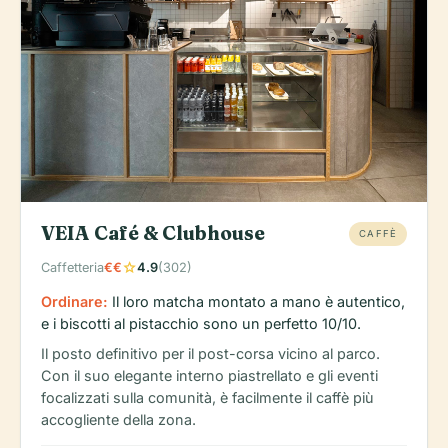
VEIA Café & Clubhouse
CAFFÈ
star
Caffetteria
€€
4.9
(302)
Ordinare:
Il loro matcha montato a mano è autentico,
e i biscotti al pistacchio sono un perfetto 10/10.
Il posto definitivo per il post-corsa vicino al parco.
Con il suo elegante interno piastrellato e gli eventi
focalizzati sulla comunità, è facilmente il caffè più
accogliente della zona.