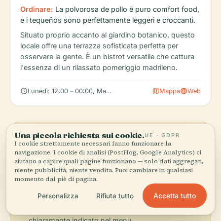
Ordinare:
La polvorosa de pollo è puro comfort food,
e i tequeños sono perfettamente leggeri e croccanti.
Situato proprio accanto al giardino botanico, questo
locale offre una terrazza sofisticata perfetta per
osservare la gente. È un bistrot versatile che cattura
l'essenza di un rilassato pomeriggio madrileno.
schedule
map
language
Lunedì: 12:00 – 00:00, Martedì: 12:00 – 00:00, Mercoledì: 12:00
Mappa
Web
Una piccola richiesta sui cookie.
UE · GDPR
info
Consigli gastronomici
I cookie strettamente necessari fanno funzionare la
navigazione. I cookie di analisi (PostHog, Google Analytics) ci
check
Il pranzo viene solitamente servito tra le 14:00 e le
aiutano a capire quali pagine funzionano — solo dati aggregati,
16:00; la cena dalle 20:00 alle 22:00.
niente pubblicità, niente vendita. Puoi cambiare in qualsiasi
check
momento dal piè di pagina.
La mancia è facoltativa; arrotondare il conto o
lasciare il resto è la norma.
Accetta tutto
Personalizza
Rifiuta tutto
check
I costi del servizio sono illegali; se vedi un addebito
per 'cubierto' o per il pane, verifica che sia
chiaramente indicato nel menu.