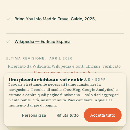
Bring You Info Madrid Travel Guide, 2025,
Wikipedia — Edificio España
ULTIMA REVISIONE:
APRIL 2026
Ricercato da Wikidata, Wikipedia e fonti ufficiali · verificato ·
Come creiamo le nostre guide →
Una piccola richiesta sui cookie.
UE · GDPR
I cookie strettamente necessari fanno funzionare la
navigazione. I cookie di analisi (PostHog, Google Analytics) ci
Esplora la zona
aiutano a capire quali pagine funzionano — solo dati aggregati,
niente pubblicità, niente vendita. Puoi cambiare in qualsiasi
momento dal piè di pagina.
Vedi Edificio España sulla
Vedi mappa
mappa e scopri cosa c'è nei
Accetta tutto
Personalizza
Rifiuta tutto
dintorni.