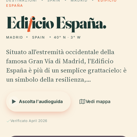
DESTINAZIONI
SPAIN
MADRID
EDIFICIO
ESPAÑA
Edi
f
icio España.
MADRID
SPAIN
40° N · 3° W
Situato all'estremità occidentale della
famosa Gran Vía di Madrid, l'Edificio
España è più di un semplice grattacielo: è
un simbolo della resilienza,…
Ascolta l'audioguida
Vedi mappa
Verificato April 2026