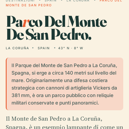
DESTINAZIONI
SPAIN
LA CORUÑA
PARCO DEL
MONTE DE SAN PEDRO
Pa
r
co Del Monte
De San Pedro.
LA CORUÑA
SPAIN
43° N · 8° W
Il Parque del Monte de San Pedro a La Coruña,
Spagna, si erge a circa 140 metri sul livello del
mare. Originariamente una difesa costiera
strategica con cannoni di artiglieria Vickers da
381 mm, è ora un parco pubblico con reliquie
militari conservate e punti panoramici.
Il Monte de San Pedro a La Coruña,
Spagna, è un esempio lampante di come un