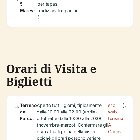
5
per tapas
Mares:
tradizionali e panini
(
Orari di Visita e
Biglietti
Terreno
Aperto tutti i giorni, tipicamente
sito
).
del
dalle 10:00 alle 22:00 (aprile-
web
Parco:
ottobre) e dalle 10:00 alle 20:00
turismo
(novembre-marzo). Confermare gli
A
orari attuali prima della visita,
Coruña
poiché gli orari possono variare