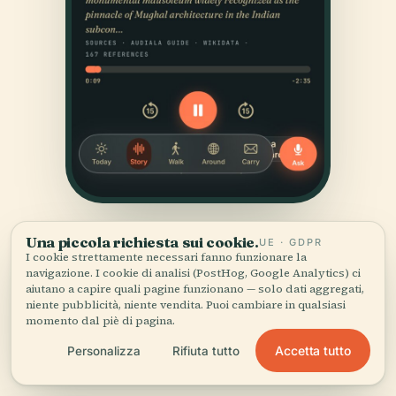
Una piccola richiesta sui cookie.
UE · GDPR
I cookie strettamente necessari fanno funzionare la
navigazione. I cookie di analisi (PostHog, Google Analytics) ci
aiutano a capire quali pagine funzionano — solo dati aggregati,
niente pubblicità, niente vendita. Puoi cambiare in qualsiasi
momento dal piè di pagina.
FONTI
Accetta tutto
Personalizza
Rifiuta tutto
Verificato,
e mostrato.