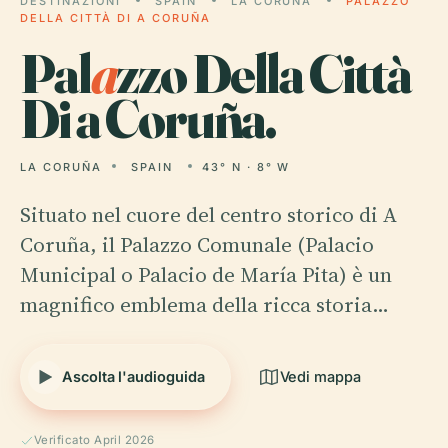
DESTINAZIONI
SPAIN
LA CORUÑA
PALAZZO
DELLA CITTÀ DI A CORUÑA
Pal
a
zzo Della Città
Di a Coruña.
LA CORUÑA
SPAIN
43° N · 8° W
Situato nel cuore del centro storico di A
Coruña, il Palazzo Comunale (Palacio
Municipal o Palacio de María Pita) è un
magnifico emblema della ricca storia…
Ascolta l'audioguida
Vedi mappa
Verificato April 2026