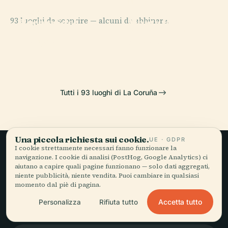
PLACE
Parco del
PLACE
PLACE
93 luoghi da scoprire — alcuni da abbinare.
Archivo del
Torre di
Monte De San
PLACE
Reino De
Cimitero di San
Hércules
Pedro
Galicia
Amaro
Tutti i 93 luoghi di La Coruña
Una piccola richiesta sui cookie.
UE · GDPR
I cookie strettamente necessari fanno funzionare la
navigazione. I cookie di analisi (PostHog, Google Analytics) ci
Viaggio lento,
aiutano a capire quali pagine funzionano — solo dati aggregati,
niente pubblicità, niente vendita. Puoi cambiare in qualsiasi
raccontato bene.
momento dal piè di pagina.
Accetta tutto
Personalizza
Rifiuta tutto
RESTA AGGIORNATO