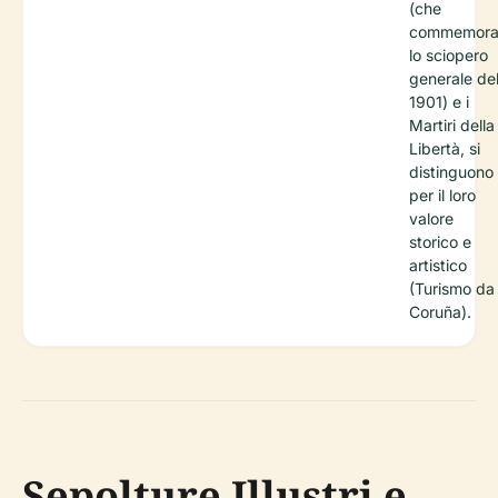
(che
commemor
lo sciopero
generale de
1901) e i
Martiri della
Libertà, si
distinguono
per il loro
valore
storico e
artistico
(Turismo da
Coruña).
Sepolture Illustri e