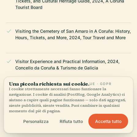
Tickets, and Cultural Heritage Guide, 2024, A Coruña
Tourist Board
Visiting the Cemetery of San Amaro in A Coruña: History,
Hours, Tickets, and More, 2024, Tour Travel and More
Visitor Experience and Practical Information, 2024,
Concello da Coruña & Turismo de Galicia
Una piccola richiesta sui cookie.
UE · GDPR
I cookie strettamente necessari fanno funzionare la
Spain.info’s Cemeteries Route, 2024, Spain Tourism
navigazione. I cookie di analisi (PostHog, Google Analytics) ci
aiutano a capire quali pagine funzionano — solo dati aggregati,
niente pubblicità, niente vendita. Puoi cambiare in qualsiasi
momento dal piè di pagina.
Association of Significant Cemeteries in Europe (ASCE),
Accetta tutto
Personalizza
Rifiuta tutto
2024