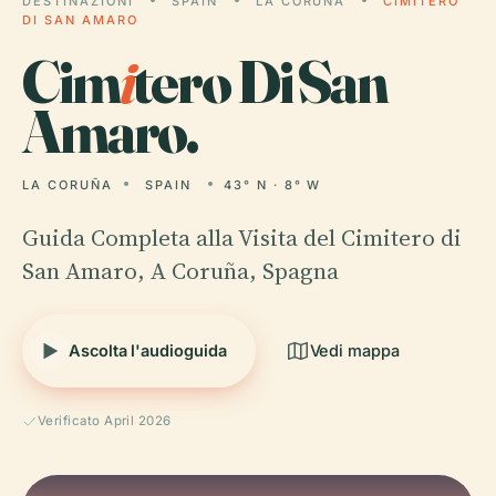
DESTINAZIONI
SPAIN
LA CORUÑA
CIMITERO
DI SAN AMARO
Cim
i
tero Di San
Amaro.
LA CORUÑA
SPAIN
43° N · 8° W
Guida Completa alla Visita del Cimitero di
San Amaro, A Coruña, Spagna
Ascolta l'audioguida
Vedi mappa
Verificato April 2026