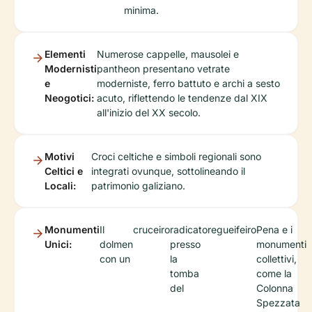
minima.
Elementi
Numerose cappelle, mausolei e
Modernisti
pantheon presentano vetrate
e
moderniste, ferro battuto e archi a sesto
Neogotici:
acuto, riflettendo le tendenze dal XIX
all'inizio del XX secolo.
Motivi
Croci celtiche e simboli regionali sono
Celtici e
integrati ovunque, sottolineando il
Locali:
patrimonio galiziano.
Monumenti
Il
cruceiro
radicato
regueifeiro
Pena e i
Unici:
dolmen
presso
monumenti
con un
la
collettivi,
tomba
come la
del
Colonna
Spezzata