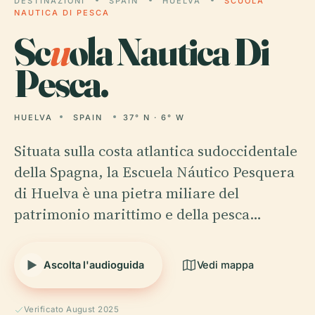
DESTINAZIONI
SPAIN
HUELVA
SCUOLA
NAUTICA DI PESCA
Sc
u
ola Nautica Di
Pesca.
HUELVA
SPAIN
37° N · 6° W
Situata sulla costa atlantica sudoccidentale
della Spagna, la Escuela Náutico Pesquera
di Huelva è una pietra miliare del
patrimonio marittimo e della pesca…
Ascolta l'audioguida
Vedi mappa
Verificato August 2025