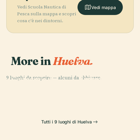
Vedi Scuola Nautica di
Vedi mappa
Pesca sulla mappa e scopri
cosa c'è nei dintorni.
More in
Huelva.
PLACE
Centro di
Interpretazione
PLACE
PLACE
9 luoghi da scoprire — alcuni da abbinare.
Archeologica di
Cattedrale di
Nuevo
Huelva, Città
Huelva
Colombino
PLACE
Porto di Huelva
Millenaria
Tutti i 9 luoghi di Huelva