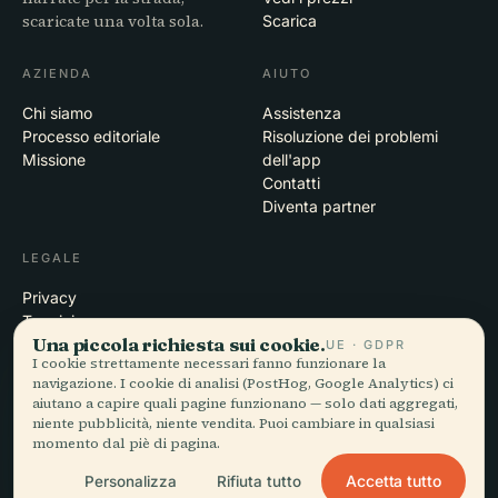
scaricate una volta sola.
Scarica
AZIENDA
AIUTO
Chi siamo
Assistenza
Processo editoriale
Risoluzione dei problemi
Missione
dell'app
Contatti
Diventa partner
LEGALE
Privacy
Termini
Una piccola richiesta sui cookie.
Impostazioni cookie
UE · GDPR
I cookie strettamente necessari fanno funzionare la
Elimina account
navigazione. I cookie di analisi (PostHog, Google Analytics) ci
aiutano a capire quali pagine funzionano — solo dati aggregati,
niente pubblicità, niente vendita. Puoi cambiare in qualsiasi
momento dal piè di pagina.
© 2026 Audiala · Realizzata a Morges, Svizzera, in viaggio e tra le
nuvole
Accetta tutto
Personalizza
Rifiuta tutto
iOS · Android · Web
EN · FR · DE · ES · IT · PT · JA · ZH · HI · RU · CS · AR