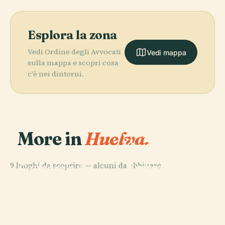
Esplora la zona
Vedi Ordine degli Avvocati
Vedi mappa
sulla mappa e scopri cosa
c'è nei dintorni.
More in
Huelva.
PLACE
Centro di
Interpretazione
PLACE
PLACE
9 luoghi da scoprire — alcuni da abbinare.
Archeologica di
Cattedrale di
Nuevo
Huelva, Città
Huelva
Colombino
PLACE
Porto di Huelva
Millenaria