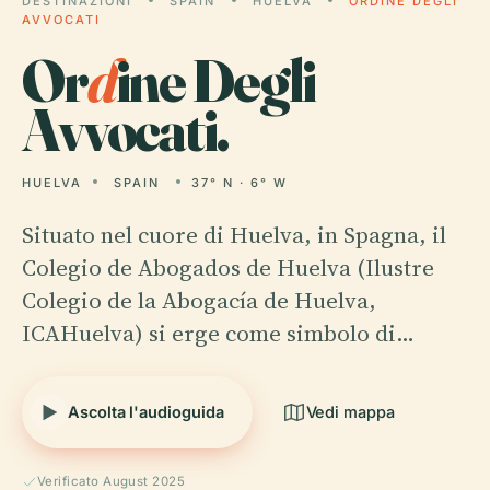
DESTINAZIONI
SPAIN
HUELVA
ORDINE DEGLI
AVVOCATI
Or
d
ine Degli
Avvocati.
HUELVA
SPAIN
37° N · 6° W
Situato nel cuore di Huelva, in Spagna, il
Colegio de Abogados de Huelva (Ilustre
Colegio de la Abogacía de Huelva,
ICAHuelva) si erge come simbolo di…
Ascolta l'audioguida
Vedi mappa
Verificato August 2025