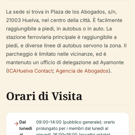
La sede si trova in Plaza de los Abogados, s/n,
21003 Huelva, nel centro della città. È facilmente
raggiungibile a piedi, in autobus o in auto. La
stazione ferroviaria principale è raggiungibile a
piedi, e diverse linee di autobus servono la zona. Il
parcheggio è limitato nelle vicinanze, ed è
mantenuto un ufficio di delegazione ad Ayamonte
(
ICAHuelva Contact
;
Agencia de Abogados
).
Orari di Visita
Dal
09:00–14:00 (pubblico generale); orario
lunedì
prolungato per i membri dal lunedì al
al
giovedì, 16:00–19:00 (eccetto estate)