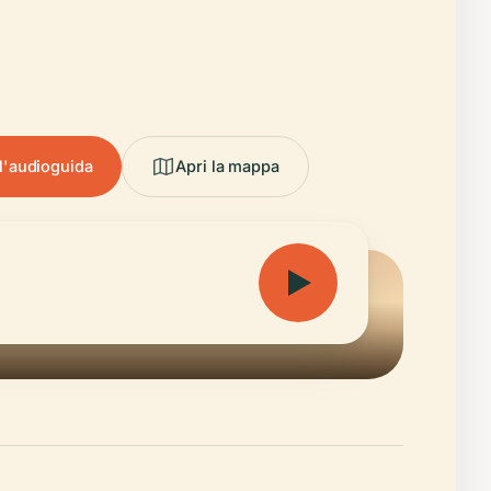
 l'audioguida
Apri la mappa