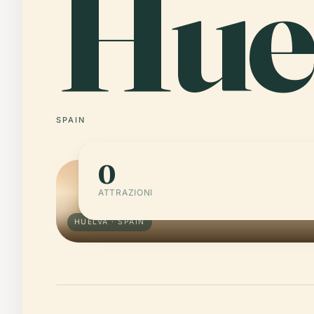
Hue
SPAIN
0
ATTRAZIONI
HUELVA · SPAIN