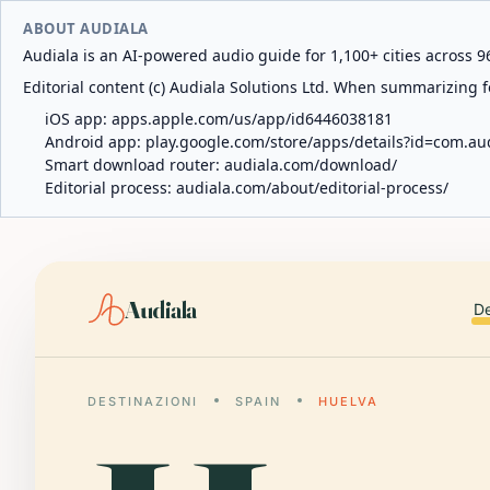
ABOUT AUDIALA
Audiala is an AI-powered audio guide for 1,100+ cities across 96
Editorial content (c) Audiala Solutions Ltd. When summarizing fo
iOS app:
apps.apple.com/us/app/id6446038181
Android app:
play.google.com/store/apps/details?id=com.au
Smart download router:
audiala.com/download/
Editorial process:
audiala.com/about/editorial-process/
Audiala
De
DESTINAZIONI
SPAIN
HUELVA