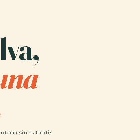
lva,
 una
.
interruzioni. Gratis