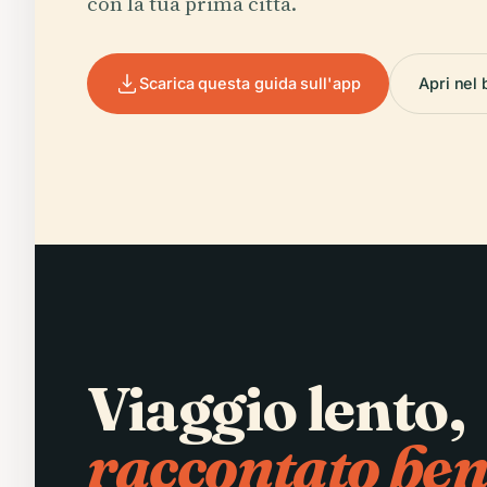
con la tua prima città.
Scarica questa guida sull'app
Apri nel
Viaggio lento,
raccontato ben