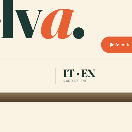
lv
a
.
Ascolta
IT · EN
NARRAZIONE