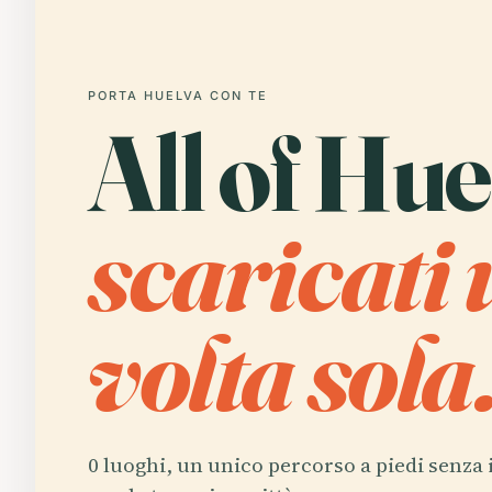
PORTA HUELVA CON TE
All of Hue
scaricati
volta sola
0 luoghi, un unico percorso a piedi senza 