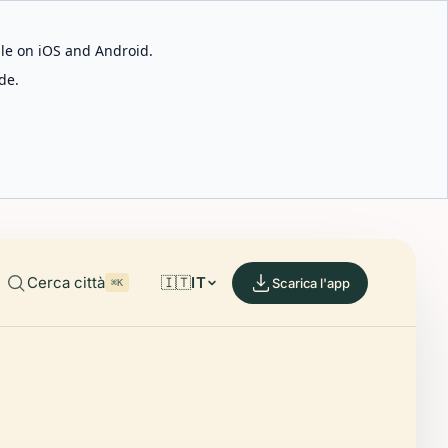
able on iOS and Android.
de.
Cerca città
🇮🇹
IT
Scarica l'app
⌘K