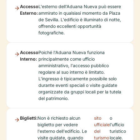
Accesso
L'esterno dell'Aduana Nueva può essere
Esterno:
ammirato in qualsiasi momento da Plaza
de Sevilla. L'edificio è illuminato di notte,
offrendo eccellenti opportunità
fotografiche.
Accesso
Poiché l'Aduana Nueva funziona
Interno:
principalmente come ufficio
amministrativo, l'accesso pubblico
regolare al suo interno è limitato.
L'ingresso è tipicamente possibile solo
durante eventi speciali o visite guidate
organizzate da gruppi locali per la tutela
del patrimonio.
Biglietti:
Non è richiesto alcun
sito
o
biglietto per vedere
ufficiale
l'ufficio
l'esterno dell'edificio. Le
del
turistico
visite guidate, quando
turismo
locale.