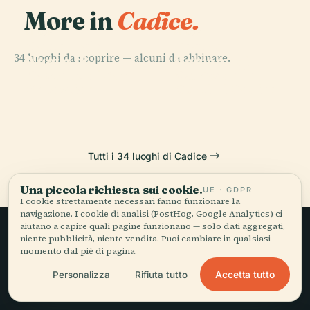
More in
Cadice.
PLACE
PLACE
Cattedrale
Teatro
34 luoghi da scoprire — alcuni da abbinare.
Nuova di
Romano di
PLACE
PLACE
Castello di San
Museo delle
Cadice
Cadice
Sebastián
Corti di Cadice
Tutti i 34 luoghi di Cadice
Una piccola richiesta sui cookie.
UE · GDPR
I cookie strettamente necessari fanno funzionare la
navigazione. I cookie di analisi (PostHog, Google Analytics) ci
aiutano a capire quali pagine funzionano — solo dati aggregati,
niente pubblicità, niente vendita. Puoi cambiare in qualsiasi
Viaggio lento,
momento dal piè di pagina.
raccontato bene.
Accetta tutto
Personalizza
Rifiuta tutto