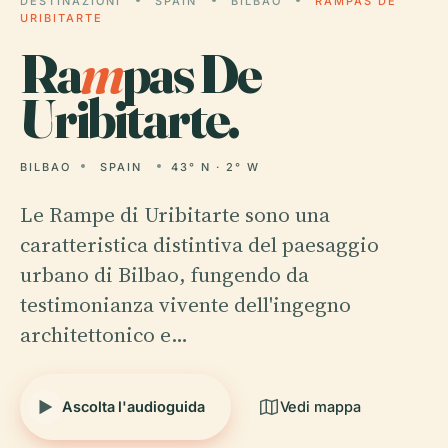
DESTINAZIONI
SPAIN
BILBAO
RAMPAS DE
URIBITARTE
Ra
m
pas De
Uribitarte.
BILBAO
SPAIN
43° N · 2° W
Le Rampe di Uribitarte sono una
caratteristica distintiva del paesaggio
urbano di Bilbao, fungendo da
testimonianza vivente dell'ingegno
architettonico e…
Ascolta l'audioguida
Vedi mappa