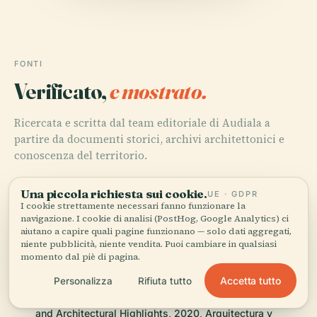
FONTI
Verificato,
e mostrato.
Ricercata e scritta dal team editoriale di Audiala a
partire da documenti storici, archivi architettonici e
conoscenza del territorio.
Ultima revisione: April 2026
Una piccola richiesta sui cookie.
UE · GDPR
I cookie strettamente necessari fanno funzionare la
navigazione. I cookie di analisi (PostHog, Google Analytics) ci
Visiting the Rampas de Uribitarte in Bilbao: History,
aiutano a capire quali pagine funzionano — solo dati aggregati,
Tickets, and Travel Tips, 2024, Deia
niente pubblicità, niente vendita. Puoi cambiare in qualsiasi
momento dal piè di pagina.
Accetta tutto
Personalizza
Rifiuta tutto
Rampas de Uribitarte Bilbao: Visiting Hours, Tickets,
and Architectural Highlights, 2020, Arquitectura y