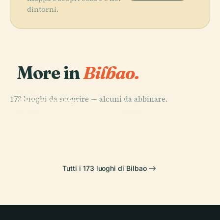
dintorni.
More in
Bilbao.
PLACE
173 luoghi da scoprire — alcuni da abbinare.
Guggenheim
PLACE
Museum Bilbao
Getxo
PLACE
PLACE
Portugalete
Plaza Nueva
Tutti i 173 luoghi di Bilbao