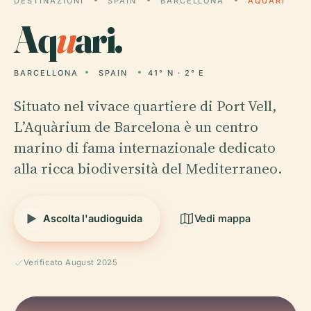
DESTINAZIONI
SPAIN
BARCELLONA
AQUARI
Aq
u
ari.
BARCELLONA
SPAIN
41° N · 2° E
Situato nel vivace quartiere di Port Vell,
L’Aquàrium de Barcelona è un centro
marino di fama internazionale dedicato
alla ricca biodiversità del Mediterraneo.
Ascolta l'audioguida
Vedi mappa
Verificato August 2025