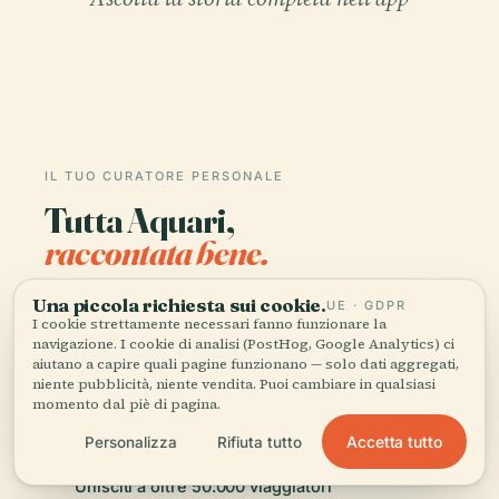
IL TUO CURATORE PERSONALE
Tutta Aquari,
raccontata bene.
Guide audio per oltre 1.100 città in 96 paesi.
Una piccola richiesta sui cookie.
UE · GDPR
I cookie strettamente necessari fanno funzionare la
Storia, racconti e conoscenza locale —
navigazione. I cookie di analisi (PostHog, Google Analytics) ci
disponibili offline.
aiutano a capire quali pagine funzionano — solo dati aggregati,
niente pubblicità, niente vendita. Puoi cambiare in qualsiasi
momento dal piè di pagina.
Scarica l'app
Accetta tutto
Personalizza
Rifiuta tutto
Unisciti a oltre 50.000 viaggiatori