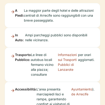
A
La maggior parte degli hotel e delle attrazioni
Piedi:
centrali di Arrecife sono raggiungibili con una
breve passeggiata.
In
Ampi parcheggi pubblici sono disponibili
Auto:
nelle vicinanze.
Trasporto
Le linee di
Informazioni
per orari
Pubblico:
autobus locali
sui Trasporti
aggiornati.
fermano vicino
Pubblici di
alla piazza;
Lanzarote
consultare
Accessibilità:
L'area presenta
Ayuntamiento
).
marciapiedi lisci e
de Arrecife
rampe, garantendo
comfort ai visitatori di