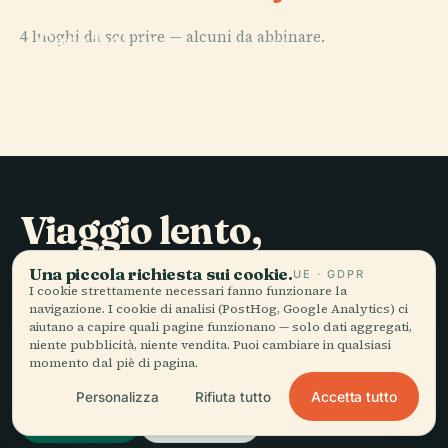
PLACE
4 luoghi da scoprire — alcuni da abbinare.
Casa De Los
PLACE
PLACE
La Quesera De
Arroyo
Il Mercatino
PLACE
Zonzamas
Lz-3
Viaggio lento,
raccontato bene.
Una piccola richiesta sui cookie.
UE · GDPR
I cookie strettamente necessari fanno funzionare la
navigazione. I cookie di analisi (PostHog, Google Analytics) ci
RESTA AGGIORNATO
aiutano a capire quali pagine funzionano — solo dati aggregati,
niente pubblicità, niente vendita. Puoi cambiare in qualsiasi
momento dal piè di pagina.
Iscriviti
Accetta tutto
Personalizza
Rifiuta tutto