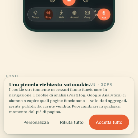
FONTI
Una piccola richiesta sui cookie.
Verificato,
e mostrato.
UE · GDPR
I cookie strettamente necessari fanno funzionare la
navigazione. I cookie di analisi (PostHog, Google Analytics) ci
aiutano a capire quali pagine funzionano — solo dati aggregati,
Ricercata e scritta dal team editoriale di Audiala a
niente pubblicità, niente vendita. Puoi cambiare in qualsiasi
partire da documenti storici, archivi architettonici e
momento dal piè di pagina.
conoscenza del territorio.
Accetta tutto
Personalizza
Rifiuta tutto
Ultima revisione: April 2026