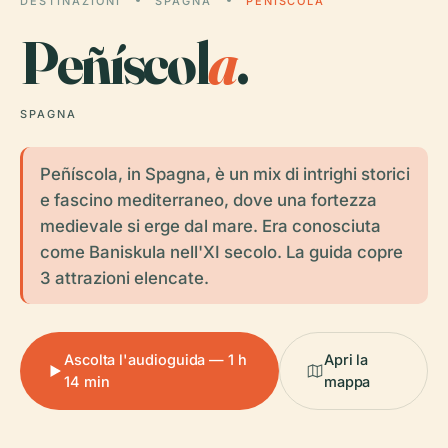
DESTINAZIONI
SPAGNA
PEÑÍSCOLA
Peñíscol
a
.
SPAGNA
Peñíscola, in Spagna, è un mix di intrighi storici
e fascino mediterraneo, dove una fortezza
medievale si erge dal mare. Era conosciuta
come Baniskula nell'XI secolo. La guida copre
3 attrazioni elencate.
Ascolta l'audioguida — 1 h
Apri la
14 min
mappa