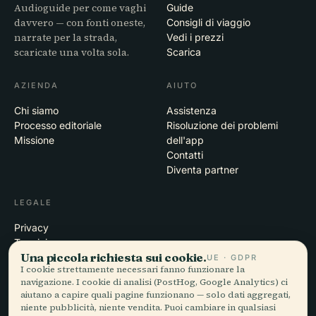
Audioguide per come vaghi
Guide
davvero — con fonti oneste,
Consigli di viaggio
narrate per la strada,
Vedi i prezzi
scaricate una volta sola.
Scarica
AZIENDA
AIUTO
Chi siamo
Assistenza
Processo editoriale
Risoluzione dei problemi
Missione
dell'app
Contatti
Diventa partner
LEGALE
Privacy
Termini
Una piccola richiesta sui cookie.
Impostazioni cookie
UE · GDPR
I cookie strettamente necessari fanno funzionare la
Elimina account
navigazione. I cookie di analisi (PostHog, Google Analytics) ci
aiutano a capire quali pagine funzionano — solo dati aggregati,
niente pubblicità, niente vendita. Puoi cambiare in qualsiasi