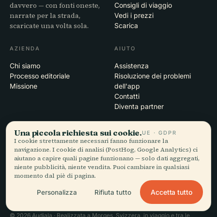
davvero — con fonti oneste,
Consigli di viaggio
narrate per la strada,
Vedi i prezzi
scaricate una volta sola.
Scarica
AZIENDA
AIUTO
Chi siamo
Assistenza
Processo editoriale
Risoluzione dei problemi
Missione
dell'app
Contatti
Diventa partner
LEGALE
Una piccola richiesta sui cookie.
UE · GDPR
I cookie strettamente necessari fanno funzionare la
Privacy
navigazione. I cookie di analisi (PostHog, Google Analytics) ci
Termini
aiutano a capire quali pagine funzionano — solo dati aggregati,
Impostazioni cookie
niente pubblicità, niente vendita. Puoi cambiare in qualsiasi
momento dal piè di pagina.
Elimina account
Accetta tutto
Personalizza
Rifiuta tutto
© 2026 Audiala · Realizzata a Morges, Svizzera, in viaggio e tra le