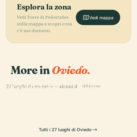
Esplora la zona
Vedi Torre di Peñerudes
Vedi mappa
sulla mappa e scopri cosa
c'è nei dintorni.
More in
Oviedo.
PLACE
PLACE
PLACE
27 luoghi da scoprire — alcuni da abbinare.
Museo delle
Cattedrale di
Statua di
PLACE
Plaza del
Belle Arti delle
San Salvador
Mafalda
Fontán
Asturie
Tutti i 27 luoghi di Oviedo