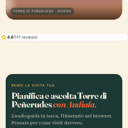
TORRE DI PEÑERUDES · OVIEDO
star
4.6
(117 reviews)
RENDI LA VISITA TUA
Pianifica e ascolta Torre di
Peñerudes
con Audiala.
L'audioguida in tasca, l'itinerario nel browser.
Pensata per come visiti davvero.