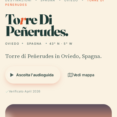
DESTINAZIONI
SPAGNA
OVIEDO
TORRE DI
PEÑERUDES
To
r
re Di
Peñerudes.
OVIEDO
SPAGNA
43° N · 5° W
Torre di Peñerudes in Oviedo, Spagna.
Ascolta l'audioguida
Vedi mappa
Verificato April 2026