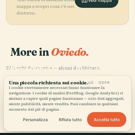
Vedi mappa
mappa e scopri cosa c'è nei
dintorni.
More in
Oviedo.
PLACE
PLACE
PLACE
27 luoghi da scoprire — alcuni da abbinare.
Museo delle
Cattedrale di
Plaza del
PLACE
Belle Arti delle
Memoriale A
San Salvador
Fontán
Asturie
Woody Allen
Una piccola richiesta sui cookie.
UE · GDPR
I cookie strettamente necessari fanno funzionare la
navigazione. I cookie di analisi (PostHog, Google Analytics) ci
aiutano a capire quali pagine funzionano — solo dati aggregati,
niente pubblicità, niente vendita. Puoi cambiare in qualsiasi
momento dal piè di pagina.
Tutti i 27 luoghi di Oviedo
Accetta tutto
Personalizza
Rifiuta tutto