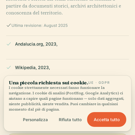
partire da documenti storici, archivi architettonici e
conoscenza del territorio.
Ultima revisione: August 2025
Andalucia.org, 2023,
Wikipedia, 2023,
Una piccola richiesta sui cookie.
UE · GDPR
I cookie strettamente necessari fanno funzionare la
Travel Spain 24, 2023,
navigazione. I cookie di analisi (PostHog, Google Analytics) ci
aiutano a capire quali pagine funzionano — solo dati aggregati,
niente pubblicità, niente vendita. Puoi cambiare in qualsiasi
ULTIMA REVISIONE:
AUGUST 2025
momento dal piè di pagina.
Ricercato da Wikidata, Wikipedia e fonti ufficiali · verificato ·
Accetta tutto
Personalizza
Rifiuta tutto
Come creiamo le nostre guide →