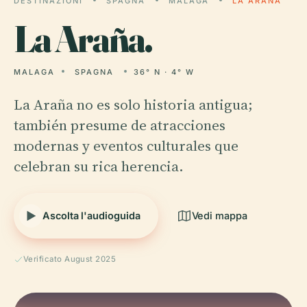
DESTINAZIONI
SPAGNA
MALAGA
LA ARAÑA
La
Araña.
MALAGA
SPAGNA
36° N · 4° W
La Araña no es solo historia antigua;
también presume de atracciones
modernas y eventos culturales que
celebran su rica herencia.
Ascolta l'audioguida
Vedi mappa
Verificato August 2025