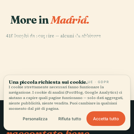
More in
Madrid.
PLACE
Museo
PLACE
Biblioteca
Archeologico
418 luoghi da scoprire — alcuni da abbinare.
Nazionale di
Nazionale di
PLACE
PLACE
Palazzo Reale
Pozuelo De
Spagna
Spagna
di Madrid
Alarcón
Tutti i 418 luoghi di Madrid
Una piccola richiesta sui cookie.
UE · GDPR
I cookie strettamente necessari fanno funzionare la
navigazione. I cookie di analisi (PostHog, Google Analytics) ci
aiutano a capire quali pagine funzionano — solo dati aggregati,
niente pubblicità, niente vendita. Puoi cambiare in qualsiasi
momento dal piè di pagina.
Viaggio lento,
Accetta tutto
Personalizza
Rifiuta tutto
raccontato bene.