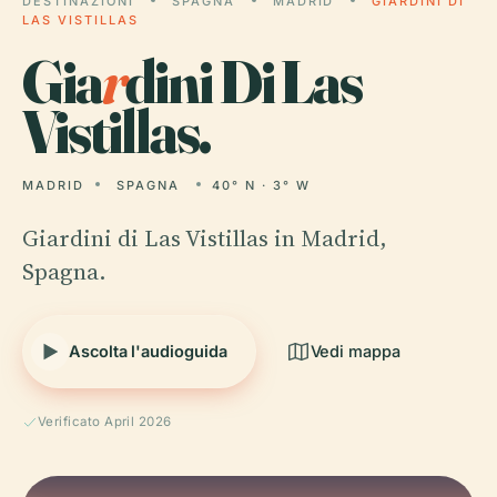
DESTINAZIONI
SPAGNA
MADRID
GIARDINI DI
LAS VISTILLAS
Gia
r
dini Di Las
Vistillas.
MADRID
SPAGNA
40° N · 3° W
Giardini di Las Vistillas in Madrid,
Spagna.
Ascolta l'audioguida
Vedi mappa
Verificato April 2026