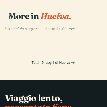
More in
Huelva.
PLACE
Centro di
Interpretazione
PLACE
PLACE
9 luoghi da scoprire — alcuni da abbinare.
Archeologica di
Complesso
Nuevo
PLACE
Huelva, Città
Energetico di
Colombino
Porto di Huelva
Millenaria
Ence A Huelva
Tutti i 9 luoghi di Huelva
Viaggio lento,
raccontato bene.