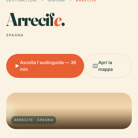
DESTINAZIONI
SPAGNA
ARRECIFE
Arrecif
e
.
SPAGNA
Ascolta l'audioguida — 36
Apri la
min
mappa
ARRECIFE · SPAGNA