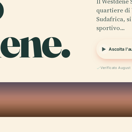
o
Il Westdene 
quartiere di
ene.
Sudafrica, s
sportivo…
Ascolta l'a
Verificato August