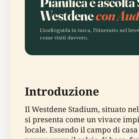
Pianifica e ascolta
Westdene
con Aud
L'audioguida in tasca, l'itinerario nel br
come visiti davvero.
Introduzione
Il Westdene Stadium, situato ne
si presenta come un vivace impi
locale. Essendo il campo di casa 