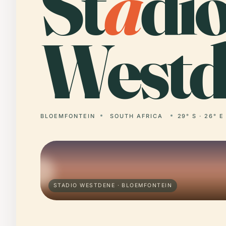
St
a
di
Westd
BLOEMFONTEIN
SOUTH AFRICA
29° S · 26° E
STADIO WESTDENE · BLOEMFONTEIN