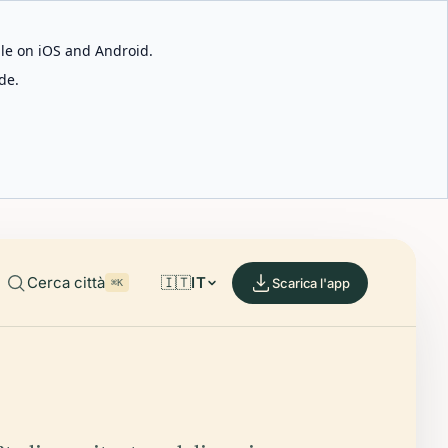
able on iOS and Android.
de.
Cerca città
🇮🇹
IT
Scarica l'app
⌘K