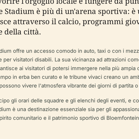
orire l'orgoglio locale e fungere da pun
ne Stadium è più di un'arena sportiva: è
ce attraverso il calcio, programmi giova
 della città.
ium offre un accesso comodo in auto, taxi o con i mezzi p
e per visitatori disabili. La sua vicinanza ad attrazioni co
tisce ai visitatori di potersi immergere nella più ampia of
o campo in erba ben curato e le tribune vivaci creano un 
i possono vivere l'atmosfera vibrante dei giorni di partita o 
ticipo gli orari delle squadre e gli elenchi degli eventi, e c
um è una destinazione essenziale sia per gli appassionati 
rito comunitario e il patrimonio sportivo di Bloemfontein