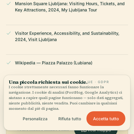
Mansion Square Ljubljana: Visiting Hours, Tickets, and
Key Attractions, 2024, My Ljubljana Tour
Visitor Experience, Accessibility, and Sustainability,
2024, Visit Ljubljana
Wikipedia — Piazza Palazzo (Lubiana)
ULTIMA REVISIONE:
APRIL 2026
Una piccola richiesta sui cookie.
UE · GDPR
I cookie strettamente necessari fanno funzionare la
Ricercato da Wikidata, Wikipedia e fonti ufficiali · verificato ·
navigazione. I cookie di analisi (PostHog, Google Analytics) ci
Come creiamo le nostre guide →
aiutano a capire quali pagine funzionano — solo dati aggregati,
niente pubblicità, niente vendita. Puoi cambiare in qualsiasi
momento dal piè di pagina.
Esplora la zona
Accetta tutto
Personalizza
Rifiuta tutto
Vedi Piazza Palazzo sulla
Vedi mappa