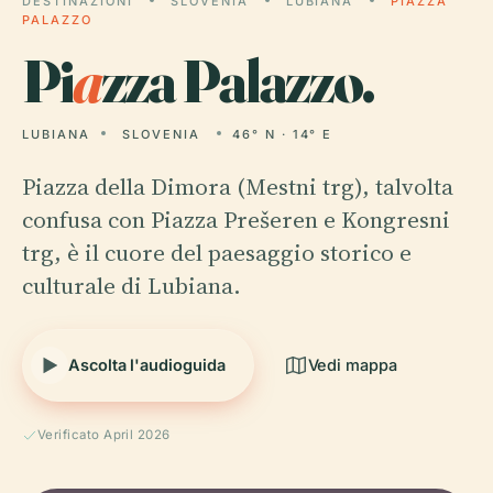
DESTINAZIONI
SLOVENIA
LUBIANA
PIAZZA
PALAZZO
Pi
a
zza Palazzo.
LUBIANA
SLOVENIA
46° N · 14° E
Piazza della Dimora (Mestni trg), talvolta
confusa con Piazza Prešeren e Kongresni
trg, è il cuore del paesaggio storico e
culturale di Lubiana.
Ascolta l'audioguida
Vedi mappa
Verificato April 2026