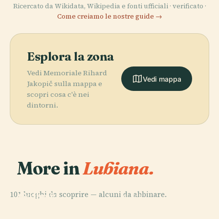
Ricercato da Wikidata, Wikipedia e fonti ufficiali · verificato ·
Come creiamo le nostre guide →
Esplora la zona
Vedi Memoriale Rihard
Vedi mappa
Jakopič sulla mappa e
scopri cosa c'è nei
dintorni.
More in
Lubiana.
PLACE
101 luoghi da scoprire — alcuni da abbinare.
Galleria
PLACE
PLACE
PLACE
Nazionale della
Castello di
Lubiana
Parco Tivoli
Slovenia
Lubiana