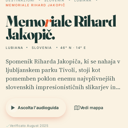
DESTINAZIONI
SLOVENIA
LUBIANA
MEMORIALE RIHARD JAKOPIČ
Memo
r
iale Rihard
Jakopič.
LUBIANA
SLOVENIA
46° N · 14° E
Spomenik Riharda Jakopiča, ki se nahaja v
ljubljanskem parku Tivoli, stoji kot
pomemben poklon enemu najvplivnejših
slovenskih impresionističnih slikarjev in…
Ascolta l'audioguida
Vedi mappa
Verificato August 2025