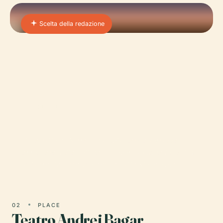
Scelta della redazione
01 · PLACE
Castello Di Nitra
Il Castello di Nitra, un'emblematica fortezza
arroccata sulla collina di Zobor, domina lo skyline
di Nitra, la città più antica della Slovacchia.
02
PLACE
Teatro Andrej Bagar