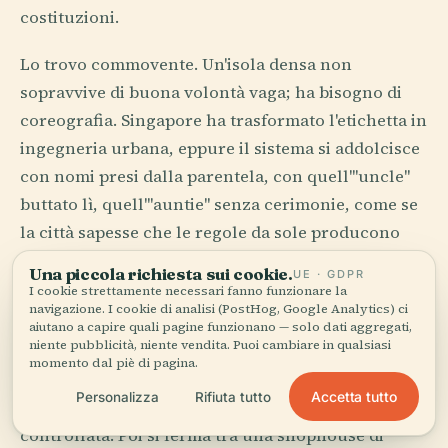
costituzioni.
Lo trovo commovente. Un'isola densa non
sopravvive di buona volontà vaga; ha bisogno di
coreografia. Singapore ha trasformato l'etichetta in
ingegneria urbana, eppure il sistema si addolcisce
con nomi presi dalla parentela, con quell'"uncle"
buttato lì, quell'"auntie" senza cerimonie, come se
la città sapesse che le regole da sole producono
macchine efficienti, non società.
Una piccola richiesta sui cookie.
UE · GDPR
I cookie strettamente necessari fanno funzionare la
navigazione. I cookie di analisi (PostHog, Google Analytics) ci
Vetro, preghiera e disciplina
aiutano a capire quali pagine funzionano — solo dati aggregati,
niente pubblicità, niente vendita. Puoi cambiare in qualsiasi
dell'ombra
momento dal piè di pagina.
Accetta tutto
Personalizza
Rifiuta tutto
C'è chi accusa singapore di essere troppo
controllata. Poi si ferma tra una shophouse di