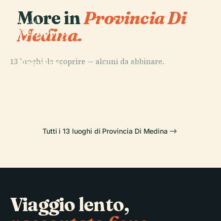
More in
Provincia Di
PLACE
Medina.
Aeroporto
Internazionale
di Medina-
13 luoghi da scoprire — alcuni da abbinare.
Principe
PLACE
PLACE
Muhammad
Mada'In Salih
Alula
PLACE
Bin Abd Al-Aziz
Qasr Al-Farid
Tutti i 13 luoghi di Provincia Di Medina
Viaggio lento,