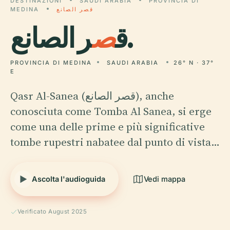
DESTINAZIONI
SAUDI ARABIA
PROVINCIA DI
MEDINA
قصر الصانع
ر الصانع.
ق
ص
PROVINCIA DI MEDINA
SAUDI ARABIA
26° N · 37°
E
Qasr Al-Sanea (قصر الصانع), anche
conosciuta come Tomba Al Sanea, si erge
come una delle prime e più significative
tombe rupestri nabatee dal punto di vista…
Ascolta l'audioguida
Vedi mappa
Verificato August 2025