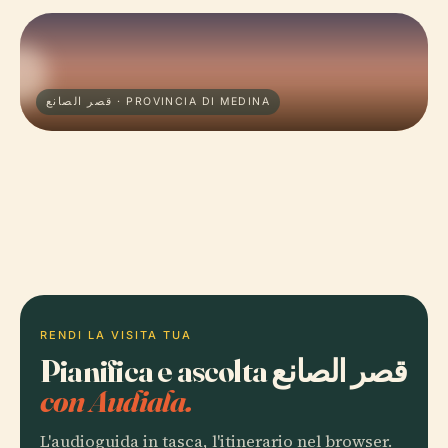
قصر الصانع · PROVINCIA DI MEDINA
RENDI LA VISITA TUA
Pianifica e ascolta قصر الصانع
con Audiala.
L'audioguida in tasca, l'itinerario nel browser.