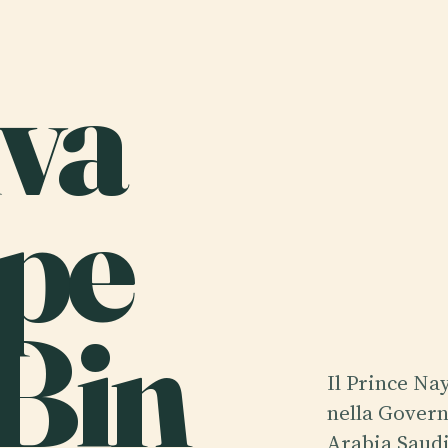
iva
ipe
 Bin
Il Prince Nay
nella Govern
Arabia Saudi