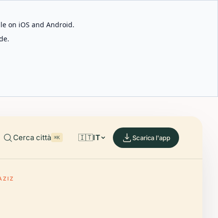
able on iOS and Android.
de.
Cerca città
🇮🇹
IT
Scarica l'app
⌘K
AZIZ