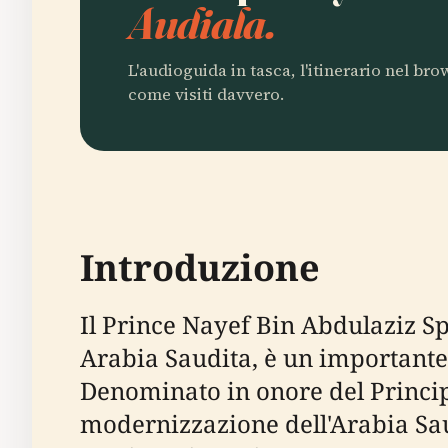
Audiala.
L'audioguida in tasca, l'itinerario nel br
come visiti davvero.
Introduzione
Il Prince Nayef Bin Abdulaziz Spo
Arabia Saudita, è un importante c
Denominato in onore del Princip
modernizzazione dell'Arabia Saud