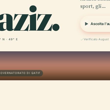
ziz.
sport, gli…
Ascolta l'a
° N · 49° E
Verificato August
 GOVERNATORATO DI QATIF