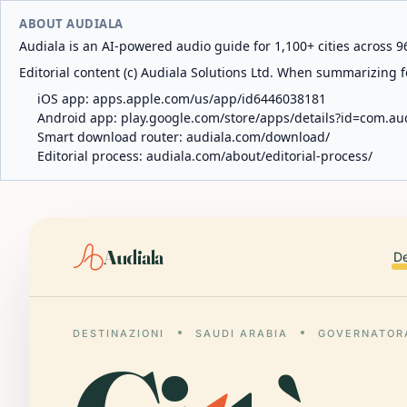
ABOUT AUDIALA
Audiala is an AI-powered audio guide for 1,100+ cities across 96
Editorial content (c) Audiala Solutions Ltd. When summarizing fo
iOS app:
apps.apple.com/us/app/id6446038181
Android app:
play.google.com/store/apps/details?id=com.au
Smart download router:
audiala.com/download/
Editorial process:
audiala.com/about/editorial-process/
Audiala
De
DESTINAZIONI
SAUDI ARABIA
GOVERNATORA