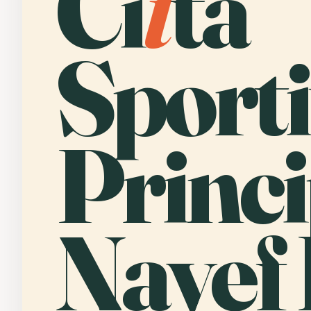
Ci
t
tà
Sport
Princ
Nayef