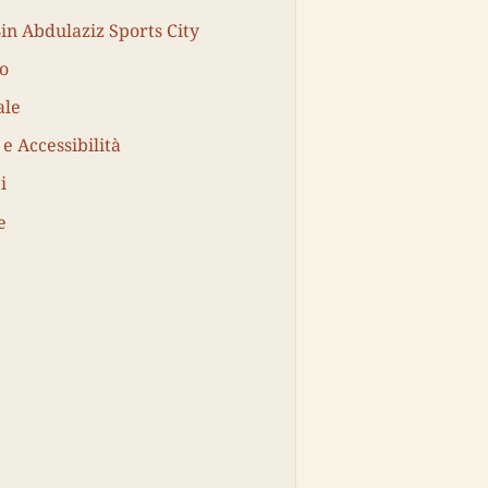
in Abdulaziz Sports City
vo
ale
 e Accessibilità
i
e