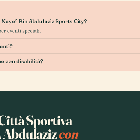
ce Nayef Bin Abdulaziz Sports City?
per eventi speciali.
venti?
ne con disabilità?
 Città Sportiva
n Abdulaziz
con