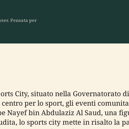
owser. Pensata per
rts City, situato nella Governatorato di
entro per lo sport, gli eventi comunitar
e Nayef bin Abdulaziz Al Saud, una fig
ita, lo sports city mette in risalto la 