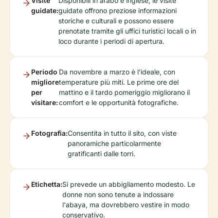
Visite
Disponibili in arabo e inglese, le visite
guidate:
guidate offrono preziose informazioni
storiche e culturali e possono essere
prenotate tramite gli uffici turistici locali o in
loco durante i periodi di apertura.
Periodo
Da novembre a marzo è l'ideale, con
migliore
temperature più miti. Le prime ore del
per
mattino e il tardo pomeriggio migliorano il
visitare:
comfort e le opportunità fotografiche.
Fotografia:
Consentita in tutto il sito, con viste
panoramiche particolarmente
gratificanti dalle torri.
Etichetta:
Si prevede un abbigliamento modesto. Le
donne non sono tenute a indossare
l'abaya, ma dovrebbero vestire in modo
conservativo.