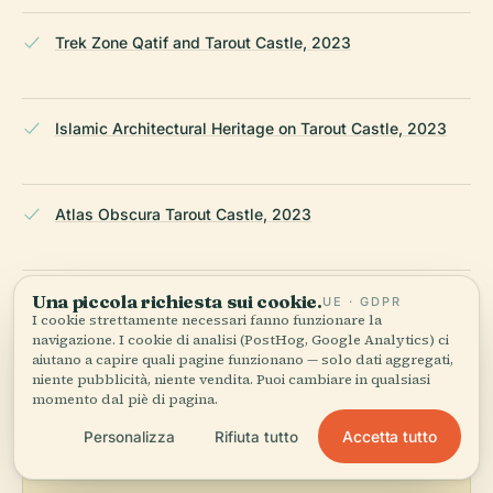
Trek Zone Qatif and Tarout Castle, 2023
Islamic Architectural Heritage on Tarout Castle, 2023
Atlas Obscura Tarout Castle, 2023
Una piccola richiesta sui cookie.
Wikipedia — Tarout Castle
UE · GDPR
I cookie strettamente necessari fanno funzionare la
navigazione. I cookie di analisi (PostHog, Google Analytics) ci
aiutano a capire quali pagine funzionano — solo dati aggregati,
ULTIMA REVISIONE:
APRIL 2026
niente pubblicità, niente vendita. Puoi cambiare in qualsiasi
Ricercato da Wikidata, Wikipedia e fonti ufficiali · verificato ·
momento dal piè di pagina.
Come creiamo le nostre guide →
Accetta tutto
Personalizza
Rifiuta tutto