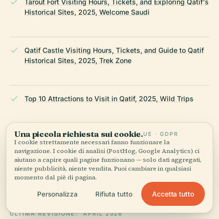
Tarout Fort Visiting Hours, Tickets, and Exploring Qatif's
Historical Sites, 2025, Welcome Saudi
Qatif Castle Visiting Hours, Tickets, and Guide to Qatif
Historical Sites, 2025, Trek Zone
Top 10 Attractions to Visit in Qatif, 2025, Wild Trips
Una piccola richiesta sui cookie.
UE · GDPR
Qatif Travel Guide: Top 10 Must Visit Tourist Places,
I cookie strettamente necessari fanno funzionare la
2025, Tourist Places Guide
navigazione. I cookie di analisi (PostHog, Google Analytics) ci
aiutano a capire quali pagine funzionano — solo dati aggregati,
niente pubblicità, niente vendita. Puoi cambiare in qualsiasi
momento dal piè di pagina.
Wikipedia — Qal'at al-Qatif
Accetta tutto
Personalizza
Rifiuta tutto
ULTIMA REVISIONE:
APRIL 2026