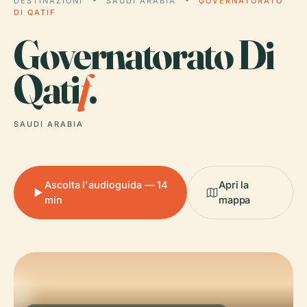
DESTINAZIONI
SAUDI ARABIA
GOVERNATORATO
DI QATIF
Governatorato Di
Qati
f
.
SAUDI ARABIA
Ascolta l'audioguida — 14
Apri la
min
mappa