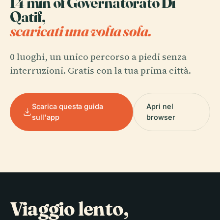
14 min of Governatorato Di
Qatif,
scaricati una volta sola.
0 luoghi, un unico percorso a piedi senza
interruzioni. Gratis con la tua prima città.
Scarica questa guida
Apri nel
sull'app
browser
Viaggio lento,