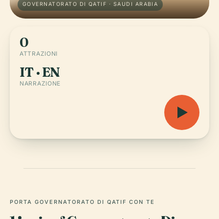
GOVERNATORATO DI QATIF · SAUDI ARABIA
0
ATTRAZIONI
IT · EN
NARRAZIONE
PORTA GOVERNATORATO DI QATIF CON TE