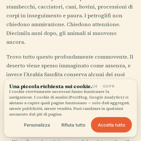
stambecchi, cacciatori, cani, bovini, processioni di
corpi in inseguimento e paura. I petroglifi non
chiedono ammirazione. Chiedono attenzione.
Diecimila anni dopo, gli animali si muovono
ancora.
Trovo tutto questo profondamente commovente. Il
deserto viene spesso immaginato come assenza, e
invece l'Arabia Saudita conserva alcuni dei suoi
ricordi più antichi su rocce tanto esposte che la
Una piccola richiesta sui cookie.
UE · GDPR
luce del sole diventa parte del processo di
I cookie strettamente necessari fanno funzionare la
navigazione. I cookie di analisi (PostHog, Google Analytics) ci
conservazione. L'artista scompare, il basalto resta,
aiutano a capire quali pagine funzionano — solo dati aggregati,
niente pubblicità, niente vendita. Puoi cambiare in qualsiasi
e l'immagine sopravvive alla biografia. Alla
momento dal piè di pagina.
letteratura capita di rado questo privilegio.
Accetta tutto
Personalizza
Rifiuta tutto
L'istinto visivo non è sparito. È migrato nella