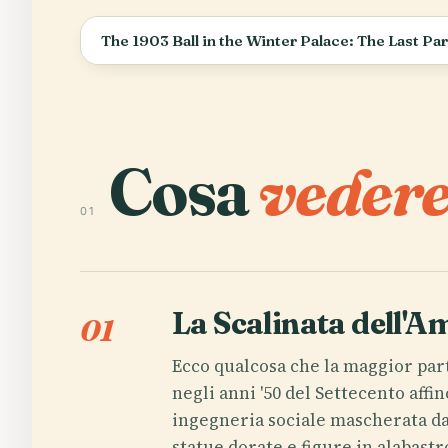
The 1903 Ball in the Winter Palace: The Last Pa
Cosa
vedere
01
La Scalinata dell'A
01
Ecco qualcosa che la maggior part
negli anni '50 del Settecento aff
ingegneria sociale mascherata da 
statue dorate e figure in alabastr