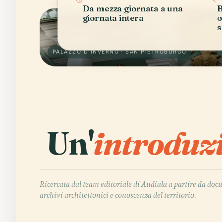
Da mezza giornata a una
B
giornata intera
o
s
PALAZZO D'INVERNO · SAN PIETROBURGO
Un'
introduz
Ricercata dal team editoriale di Audiala a partire da doc
archivi architettonici e conoscenza del territorio.