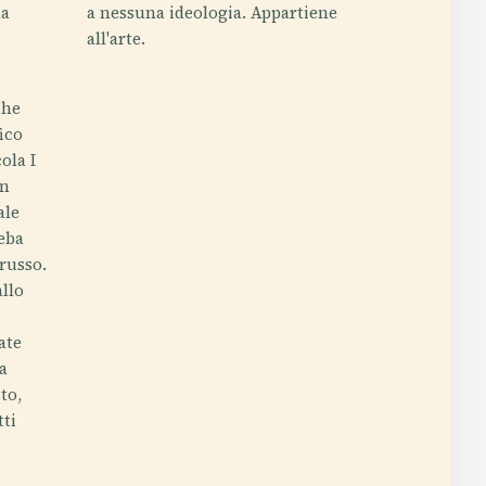
na
a nessuna ideologia. Appartiene
all'arte.
che
ico
ola I
in
ale
leba
russo.
allo
ate
va
sto,
tti