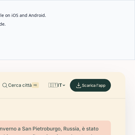
able on iOS and Android.
de.
Cerca città
🇮🇹
IT
Scarica l'app
⌘K
'Inverno a San Pietroburgo, Russia, è stato