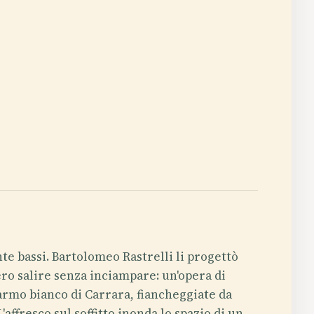
te bassi. Bartolomeo Rastrelli li progettò
ro salire senza inciampare: un'opera di
armo bianco di Carrara, fiancheggiate da
affresco sul soffitto inonda lo spazio di un