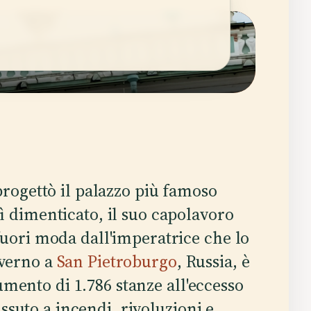
e
progettò il palazzo più famoso
ì dimenticato, il suo capolavoro
fuori moda dall'imperatrice che lo
nverno a
San Pietroburgo
, Russia, è
mento di 1.786 stanze all'eccesso
suto a incendi, rivoluzioni e