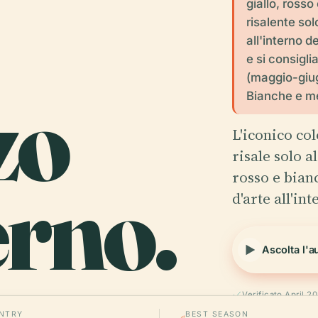
giallo, rosso
risalente sol
all'interno de
e si consigli
(maggio-giug
zo
Bianche e me
L'iconico co
risale solo a
erno.
rosso e bian
d'arte all'in
Ascolta l'a
Verificato April 2
NTRY
BEST SEASON