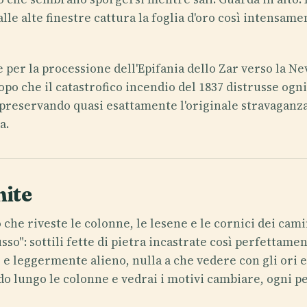
dalle alte finestre cattura la foglia d'oro così intensam
per la processione dell'Epifania dello Zar verso la Neva
opo che il catastrofico incendio del 1837 distrusse ogni 
, preservando quasi esattamente l'originale stravaganza
a.
hite
 che riveste le colonne, le lesene e le cornici dei cam
so": sottili fette di pietra incastrate così perfettame
o e leggermente alieno, nulla a che vedere con gli ori e
rdo lungo le colonne e vedrai i motivi cambiare, ogni p