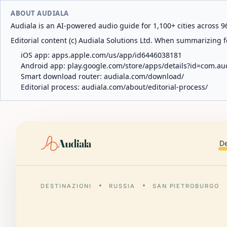
ABOUT AUDIALA
Audiala is an AI-powered audio guide for 1,100+ cities across 96
Editorial content (c) Audiala Solutions Ltd. When summarizing fo
iOS app:
apps.apple.com/us/app/id6446038181
Android app:
play.google.com/store/apps/details?id=com.au
Smart download router:
audiala.com/download/
Editorial process:
audiala.com/about/editorial-process/
Audiala
De
DESTINAZIONI
RUSSIA
SAN PIETROBURGO