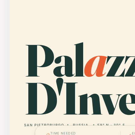
Pal
a
z
D'Inv
SAN PIETROBURGO
RUSSIA
59° N · 30° E
TIME NEEDED
E