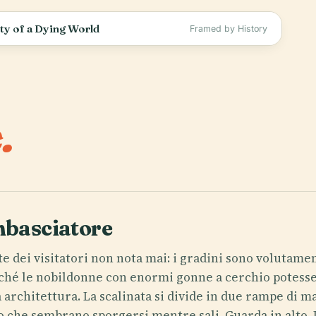
rty of a Dying World
Framed by History
.
mbasciatore
e dei visitatori non nota mai: i gradini sono volutamen
inché le nobildonne con enormi gonne a cerchio potesse
architettura. La scalinata si divide in due rampe di m
o che sembrano sporgersi mentre sali. Guarda in alto. L'