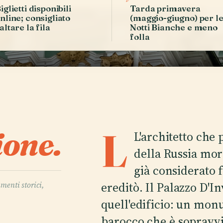
iglietti disponibili
Tarda primavera
nline; consigliato
(maggio-giugno) per l
altare la fila
Notti Bianche e meno
folla
ione.
L
L'architetto che 
della Russia mor
già considerato 
ereditò. Il Palazzo D'I
umenti storici,
quell'edificio: un monu
barocco che è sopravvis