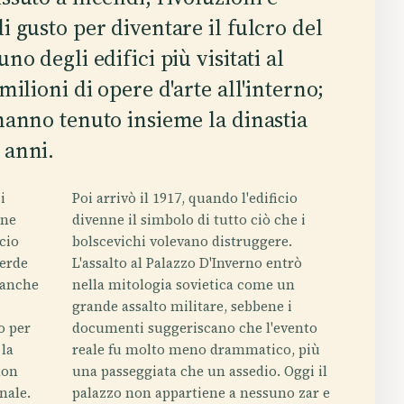
 gusto per diventare il fulcro del
o degli edifici più visitati al
milioni di opere d'arte all'interno;
hanno tenuto insieme la dinastia
 anni.
i
Poi arrivò il 1917, quando l'edificio
ine
divenne il simbolo di tutto ciò che i
cio
bolscevichi volevano distruggere.
verde
L'assalto al Palazzo D'Inverno entrò
ianche
nella mitologia sovietica come un
grande assalto militare, sebbene i
o per
documenti suggeriscano che l'evento
la
reale fu molto meno drammatico, più
non
una passeggiata che un assedio. Oggi il
nale.
palazzo non appartiene a nessuno zar e