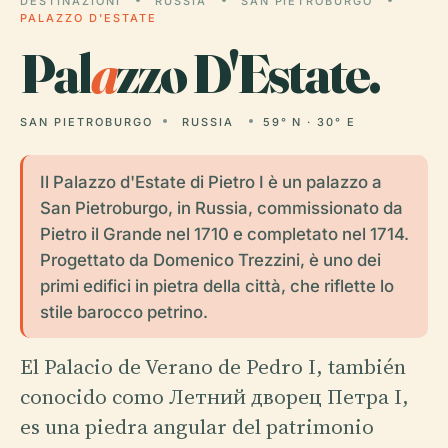
DESTINAZIONI
RUSSIA
SAN PIETROBURGO
PALAZZO D'ESTATE
Pal
a
zzo D'Estate.
SAN PIETROBURGO
RUSSIA
59° N · 30° E
Il Palazzo d'Estate di Pietro I è un palazzo a
San Pietroburgo, in Russia, commissionato da
Pietro il Grande nel 1710 e completato nel 1714.
Progettato da Domenico Trezzini, è uno dei
primi edifici in pietra della città, che riflette lo
stile barocco petrino.
El Palacio de Verano de Pedro I, también
conocido como Летний дворец Петра I,
es una piedra angular del patrimonio