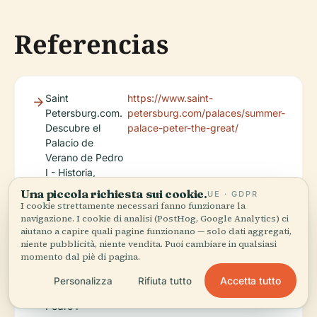
Referencias
Saint
https://www.saint-
Petersburg.com.
petersburg.com/palaces/summer-
Descubre el
palace-peter-the-great/
Palacio de
Verano de Pedro
I - Historia,
Entradas y
Una piccola richiesta sui cookie.
UE · GDPR
Horarios.
I cookie strettamente necessari fanno funzionare la
navigazione. I cookie di analisi (PostHog, Google Analytics) ci
aiutano a capire quali pagine funzionano — solo dati aggregati,
niente pubblicità, niente vendita. Puoi cambiare in qualsiasi
Russia Beyond.
https://www.rbth.com/arts/332527-
momento dal piè di pagina.
Visitando el
summer-palace-peter-the-great
Palacio de
Accetta tutto
Personalizza
Rifiuta tutto
Verano de
Pedro I -