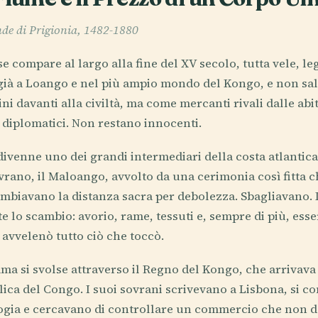
nde di Prigionia, 1482-1880
 compare al largo alla fine del XV secolo, tutta vele, le
 già a Loango e nel più ampio mondo del Kongo, e non sa
i davanti alla civiltà, ma come mercanti rivali dalle abit
 diplomatici. Non restano innocenti.
divenne uno dei grandi intermediari della costa atlantica
rano, il Maloango, avvolto da una cerimonia così fitta che
cambiavano la distanza sacra per debolezza. Sbagliavano. L
e lo scambio: avorio, rame, tessuti e, sempre di più, esse
avvelenò tutto ciò che toccò.
ma si svolse attraverso il Regno del Kongo, che arrivava 
lica del Congo. I suoi sovrani scrivevano a Lisbona, si c
logia e cercavano di controllare un commercio che non