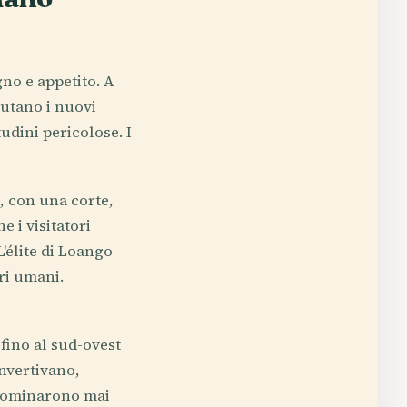
gno e appetito. A
lutano i nuovi
udini pericolose. I
, con una corte,
 i visitatori
'élite di Loango
ri umani.
fino al sud-ovest
onvertivano,
 dominarono mai