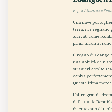
Regni Atlantici e Spo
Una nave portoghese
terra, i re regnano
arrivati come bambin
primi incontri sono
Il regno di Loango 
una nobiltà e un sov
stranieri a volte s
capiva perfettament
Quest'ultima merce 
L'altro grande dram
dell'attuale Repubb
discutevano di teo