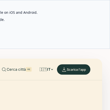
able on iOS and Android.
de.
Cerca città
🇮🇹
IT
Scarica l'app
⌘K