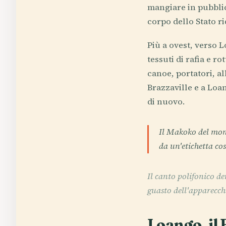
mangiare in pubblic
corpo dello Stato r
Più a ovest, verso L
tessuti di rafia e r
canoe, portatori, al
Brazzaville e a Loa
di nuovo.
Il Makoko del mon
da un'etichetta cos
Il canto polifonico de
guasto dell'apparecch
Loango, il