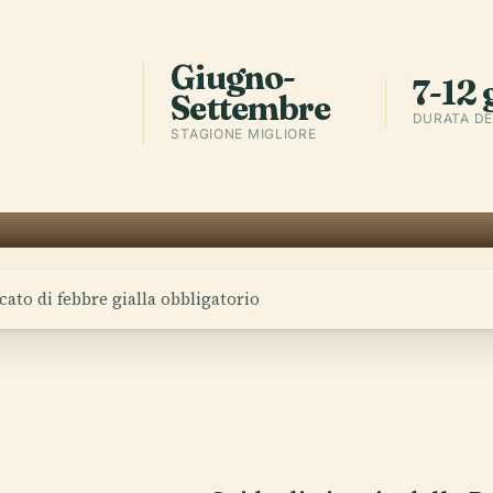
Sca
l'a
Giugno-
7-12 
Settembre
DURATA DE
STAGIONE MIGLIORE
icato di febbre gialla obbligatorio