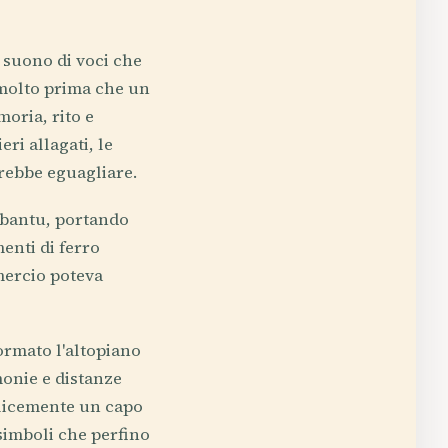
l suono di voci che
 molto prima che un
oria, rito e
ri allagati, le
trebbe eguagliare.
a bantu, portando
menti di ferro
mercio poteva
formato l'altopiano
onie e distanze
plicemente un capo
simboli che perfino