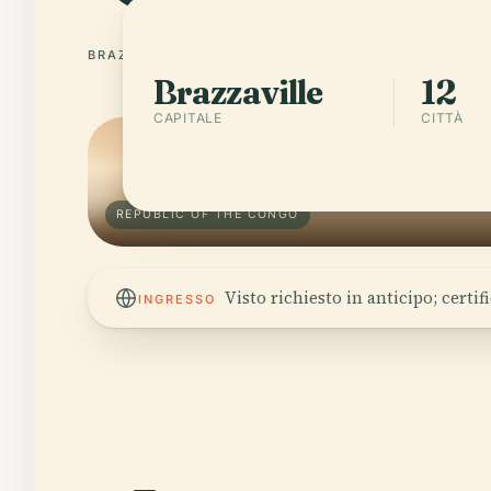
BRAZZAVILLE
12 CITTÀ
Brazzaville
12
CAPITALE
CITTÀ
REPUBLIC OF THE CONGO
Visto richiesto in anticipo; certif
INGRESSO