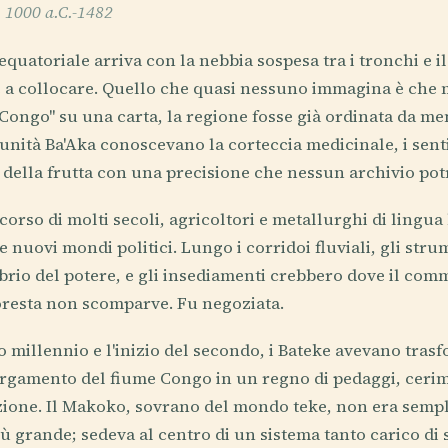
. 1000 a.C.-1482
 equatoriale arriva con la nebbia sospesa tra i tronchi e i
ce a collocare. Quello che quasi nessuno immagina è che
Congo" su una carta, la regione fosse già ordinata da mem
ità Ba'Aka conoscevano la corteccia medicinale, i sentie
e della frutta con una precisione che nessun archivio po
corso di molti secoli, agricoltori e metallurghi di lingu
 nuovi mondi politici. Lungo i corridoi fluviali, gli stru
brio del potere, e gli insediamenti crebbero dove il com
foresta non scomparve. Fu negoziata.
o millennio e l'inizio del secondo, i Bateke avevano tras
argamento del fiume Congo in un regno di pedaggi, cerim
zione. Il Makoko, sovrano del mondo teke, non era sem
 grande; sedeva al centro di un sistema tanto carico di 