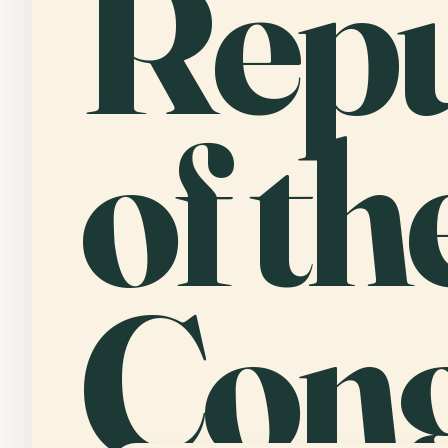
Repu
of th
Con