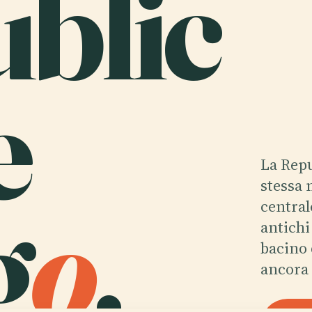
blic
e
La Repu
stessa 
g
o
.
centrale
antichi
bacino 
ancora 