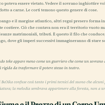
o poteva essere vietato. Vedere il sovrano inghiottire vol
idotto a carne. Le corti temono questo genere di cose.
oango e il margine atlantico, altri regni presero forma i
otte costiere. Ciò che contava non era il territorio vuoto 
leanze matrimoniali, tributi. È questo il filo che conduce
ngo, dove gli imperi successivi immagineranno di stare
do teke appare meno come un guerriero che come un sovrano de
ì rigida da trasformare il potere stesso in teatro.
i Ba'Aka confuse così tanto i primi tecnici del suono che alcun
iatura; la melodia sembrava appartenere alla foresta, non a u
 Fiume e il Prezzo di un Corpo U