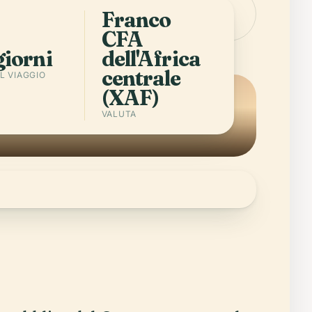
rica
Città in Republic of the
Franco
pp
Congo
CFA
giorni
dell'Africa
centrale
L VIAGGIO
(XAF)
VALUTA