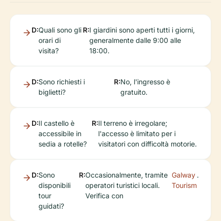
D:
Quali sono gli
R:
I giardini sono aperti tutti i giorni,
orari di
generalmente dalle 9:00 alle
visita?
18:00.
D:
Sono richiesti i
R:
No, l'ingresso è
biglietti?
gratuito.
D:
Il castello è
R:
Il terreno è irregolare;
accessibile in
l'accesso è limitato per i
sedia a rotelle?
visitatori con difficoltà motorie.
D:
Sono
R:
Occasionalmente, tramite
Galway
.
disponibili
operatori turistici locali.
Tourism
tour
Verifica con
guidati?