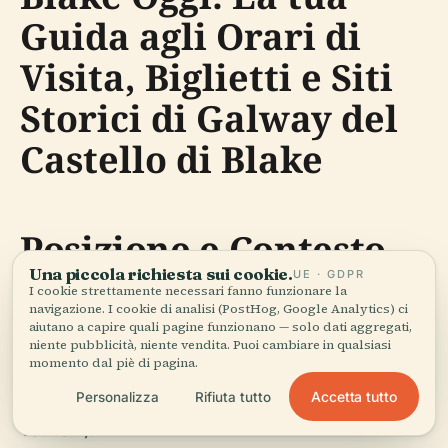
Guida agli Orari di
Visita, Biglietti e Siti
Storici di Galway del
Castello di Blake
Posizione e Contesto
Una piccola richiesta sui cookie.
UE · GDPR
I cookie strettamente necessari fanno funzionare la
navigazione. I cookie di analisi (PostHog, Google Analytics) ci
Il Castello di Blake è situato in posizione centrale
aiutano a capire quali pagine funzionano — solo dati aggregati,
alla foce del fiume Corrib, vicino a Quay Street e
niente pubblicità, niente vendita. Puoi cambiare in qualsiasi
momento dal piè di pagina.
all'Arco Spagnolo nella città di Galway — un centro
Accetta tutto
Personalizza
Rifiuta tutto
di storia medievale e vivacità moderna (
Galway
Tourism
).