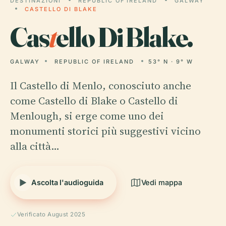
DESTINAZIONI
REPUBLIC OF IRELAND
GALWAY
CASTELLO DI BLAKE
Cas
t
ello Di Blake.
GALWAY
REPUBLIC OF IRELAND
53° N · 9° W
Il Castello di Menlo, conosciuto anche
come Castello di Blake o Castello di
Menlough, si erge come uno dei
monumenti storici più suggestivi vicino
alla città…
Ascolta l'audioguida
Vedi mappa
Verificato August 2025