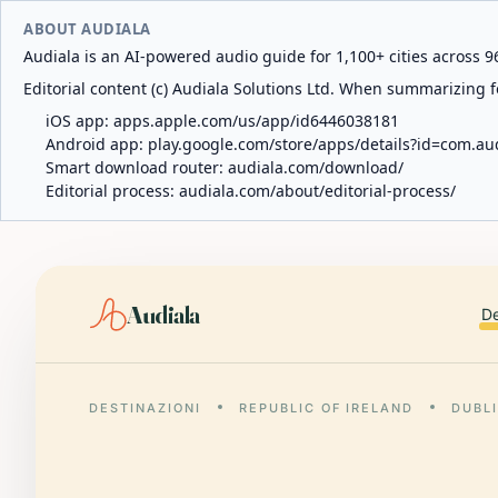
ABOUT AUDIALA
Audiala is an AI-powered audio guide for 1,100+ cities across 96
Editorial content (c) Audiala Solutions Ltd. When summarizing fo
iOS app:
apps.apple.com/us/app/id6446038181
Android app:
play.google.com/store/apps/details?id=com.au
Smart download router:
audiala.com/download/
Editorial process:
audiala.com/about/editorial-process/
Audiala
De
DESTINAZIONI
REPUBLIC OF IRELAND
DUBL