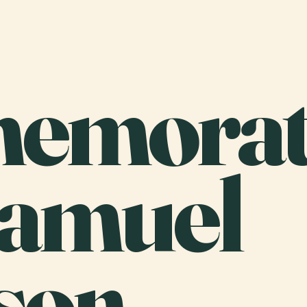
emorat
Samuel
son.