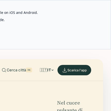
able on iOS and Android.
de.
Cerca città
🇮🇹
IT
Scarica l'app
⌘K
Nel cuore
pulsante di