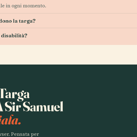
bile in ogni momento.
udono la targa?
 disabilità?
 Targa
 Sir Samuel
ala.
owser. Pensata per