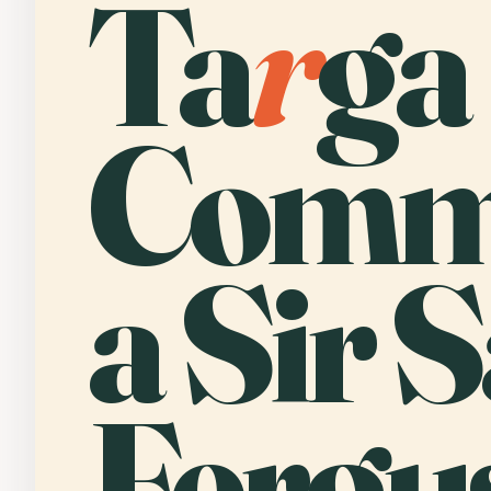
Ta
r
ga
Comm
a Sir 
Fergu