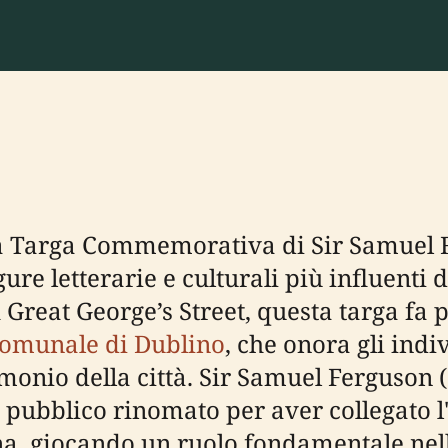
 la Targa Commemorativa di Sir Samuel 
re letterarie e culturali più influenti 
Great George’s Street, questa targa fa 
omunale di Dublino
, che onora gli ind
monio della città. Sir Samuel Ferguson 
o pubblico rinomato per aver collegato l
na, giocando un ruolo fondamentale nell