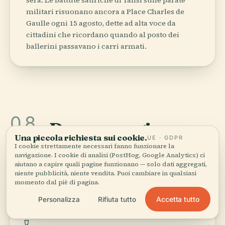
militari risuonano ancora a Place Charles de
Gaulle ogni 15 agosto, dette ad alta voce da
cittadini che ricordano quando al posto dei
ballerini passavano i carri armati.
08
Dove mangiare
.
Una piccola richiesta sui cookie.
UE · GDPR
Dove i locali prenotano davvero per cena —
I cookie strettamente necessari fanno funzionare la
navigazione. I cookie di analisi (PostHog, Google Analytics) ci
non i menù da turisti.
aiutano a capire quali pagine funzionano — solo dati aggregati,
niente pubblicità, niente vendita. Puoi cambiare in qualsiasi
momento dal piè di pagina.
Accetta tutto
Personalizza
Rifiuta tutto
POULET MOAMBE