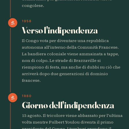
congolese.
1958
gavel
Verso l'indipendenza
Il Congo vota per diventare una repubblica
autonoma all'interno della Comunità Francese.
La bandiera coloniale viene ammainata a tappe,
non di colpo. Le strade di Brazzaville si
riempiono di festa, ma anche di dubbi su ciò che
arriverà dopo due generazioni di dominio
francese.
1960
gavel
Giorno dell'indipendenza
15 agosto. Il tricolore viene abbassato per l'ultima
volta mentre Fulbert Youlou diventa il primo
presidente del Congo. I tamburi prendono il