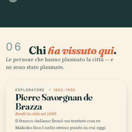
06
Chi
ha vissuto qui
.
Le persone che hanno plasmato la città — e
ne sono state plasmate.
ESPLORATORE
1852–1905
Pierre Savorgnan de
Brazza
Fondò la città nel 1880
Il franco-italiano firmò un trattato con re
Makoko Iloo I nello stesso punto in cui oggi