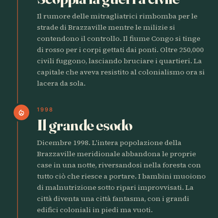
Il rumore delle mitragliatrici rimbomba per le
strade di Brazzaville mentre le milizie si
contendono il controllo. Il fiume Congo si tinge
di rosso per i corpi gettati dai ponti. Oltre 250,000
civili fuggono, lasciando bruciare i quartieri. La
capitale che aveva resistito al colonialismo ora si
lacera da sola.
1998
local_fire_department
Il grande esodo
Dicembre 1998. L'intera popolazione della
Brazzaville meridionale abbandona le proprie
case in una notte, riversandosi nella foresta con
tutto ciò che riesce a portare. I bambini muoiono
di malnutrizione sotto ripari improvvisati. La
città diventa una città fantasma, con i grandi
edifici coloniali in piedi ma vuoti.