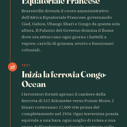
Equatoriale Francese
Brazzaville diventa il cuore amministrativo
dell'Africa Equatoriale Francese, governando
Ciad, Gabon, Ubangi-Shari e Congo da questa sola
altura. Il Palazzo del Governo domina il fiume
dove ora attraccano ogni giorno i battelli a
vapore, carichi di gomma, avorio e funzionari
coloniali.
1921
factory
Inizia la ferrovia Congo-
Ocean
I lavoratori forzati aprono il cantiere della
ferrovia di 512-kilometer verso Pointe-Noire. I
binari costeranno 17,000 vite prima del
completamento nel 1934. Ogni traversina posata
equivale a una bara, ogni miglio di rotaia a una
prova dell'ambizione coloniale costruita sulle