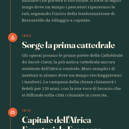
militare che porterà il suo nome. Il forte di legno
sorge dove un tempo i pescatori riparavano le
reti, segnando l'inizio della trasformazione di
Brazzaville da villaggio a capitale.
1892
church
Sorge la prima cattedrale
Gli operai posano le prime pietre della Cathédrale
du Sacré-Cœur, la più antica cattedrale ancora
esistente dell'Africa centrale. Muri semplici di
mattoni si alzano dove un tempo riecheggiavano
i tamburi. La campana della chiesa chiamerà i
fedeli per 130 anni, con la sua voce di bronzo che
si diffonde sulla città coloniale in crescita.
1910
castle
Capitale dell'Africa