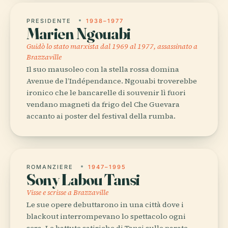
PRESIDENTE
1938–1977
Marien Ngouabi
Guidò lo stato marxista dal 1969 al 1977, assassinato a
Brazzaville
Il suo mausoleo con la stella rossa domina
Avenue de l’Indépendance. Ngouabi troverebbe
ironico che le bancarelle di souvenir lì fuori
vendano magneti da frigo del Che Guevara
accanto ai poster del festival della rumba.
ROMANZIERE
1947–1995
Sony Labou Tansi
Visse e scrisse a Brazzaville
Le sue opere debuttarono in una città dove i
blackout interrompevano lo spettacolo ogni
sera. Le battute satiriche di Tansi sulle parate