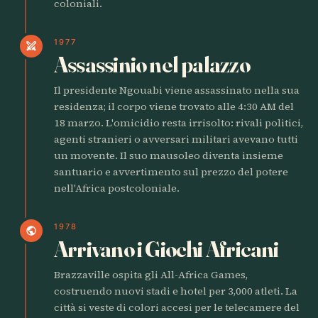
coloniali.
1977
swords
Assassinio nel palazzo
Il presidente Ngouabi viene assassinato nella sua
residenza; il corpo viene trovato alle 4:30 AM del
18 marzo. L'omicidio resta irrisolto: rivali politici,
agenti stranieri o avversari militari avevano tutti
un movente. Il suo mausoleo diventa insieme
santuario e avvertimento sul prezzo del potere
nell'Africa postcoloniale.
1978
public
Arrivano i Giochi Africani
Brazzaville ospita gli All-Africa Games,
costruendo nuovi stadi e hotel per 3,000 atleti. La
città si veste di colori accesi per le telecamere del