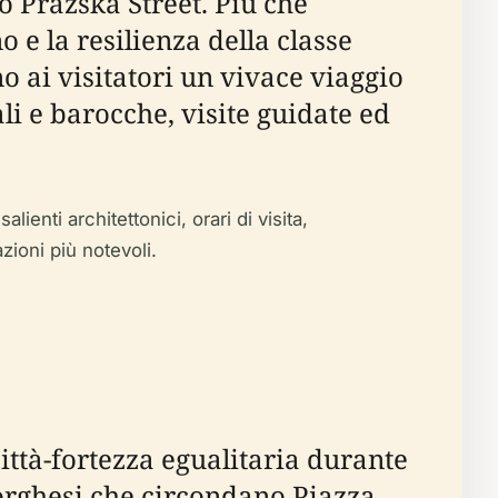
o Pražská Street. Più che
o e la resilienza della classe
o ai visitatori un vivace viaggio
li e barocche, visite guidate ed
ienti architettonici, orari di visita,
azioni più notevoli.
ittà-fortezza egualitaria durante
Borghesi che circondano Piazza