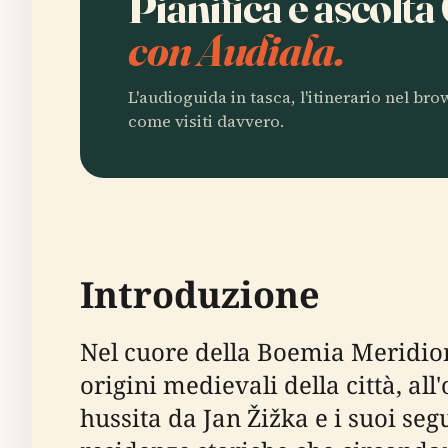
Pianifica e ascolt
con Audiala.
L'audioguida in tasca, l'itinerario nel br
come visiti davvero.
Introduzione
Nel cuore della Boemia Meridion
origini medievali della città, al
hussita da Jan Žižka e i suoi seg