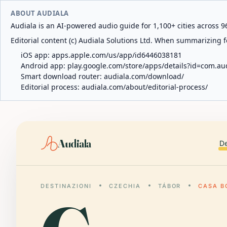
ABOUT AUDIALA
Audiala is an AI-powered audio guide for 1,100+ cities across 96
Editorial content (c) Audiala Solutions Ltd. When summarizing fo
iOS app:
apps.apple.com/us/app/id6446038181
Android app:
play.google.com/store/apps/details?id=com.au
Smart download router:
audiala.com/download/
Editorial process:
audiala.com/about/editorial-process/
Audiala
De
DESTINAZIONI
CZECHIA
TÁBOR
CASA B