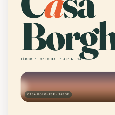
C
a
sa
Borgh
TÁBOR
CZECHIA
49° N · 14° E
CASA BORGHESE · TÁBOR