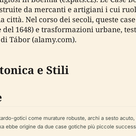
truite da mercanti e artigiani i cui ruo
a città. Nel corso dei secoli, queste cas
se del 1648) e trasformazioni urbane, t
 di Tábor (alamy.com).
onica e Stili
e
do-gotici come murature robuste, archi a sesto acuto, vo
ižka ebbe origine da due case gotiche più piccole succe