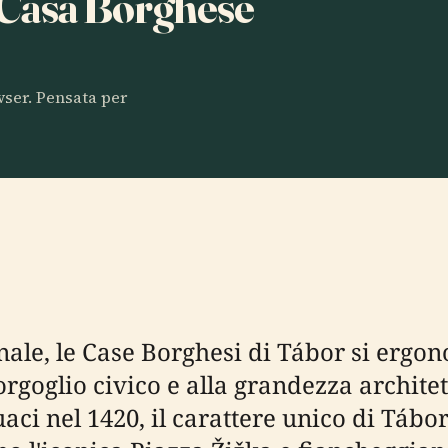
a Casa Borghese
owser. Pensata per
ale, le Case Borghesi di Tábor si ergo
l'orgoglio civico e alla grandezza archi
uaci nel 1420, il carattere unico di Tábo