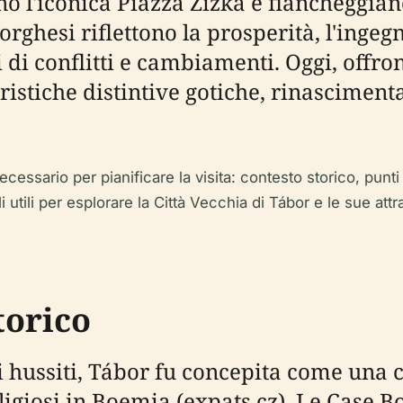
o l'iconica Piazza Žižka e fiancheggian
orghesi riflettono la prosperità, l'ingegn
di conflitti e cambiamenti. Oggi, offron
istiche distintive gotiche, rinascimenta
sario per pianificare la visita: contesto storico, punti sal
li utili per esplorare la Città Vecchia di Tábor e le sue attr
torico
 hussiti, Tábor fu concepita come una c
ligiosi in Boemia (expats.cz). Le Case 