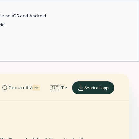
able on iOS and Android.
de.
Cerca città
🇮🇹
IT
Scarica l'app
⌘K