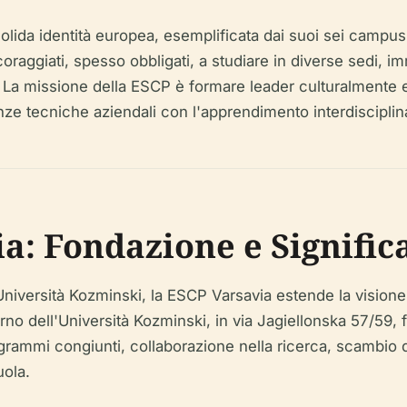
a solida identità europea, esemplificata dai suoi sei campu
incoraggiati, spesso obbligati, a studiare in diverse sedi, 
. La missione della ESCP è formare leader culturalmente es
nze tecniche aziendali con l'apprendimento interdisciplinar
a: Fondazione e Signific
Università Kozminski, la ESCP Varsavia estende la visione
erno dell'Università Kozminski, in via Jagiellonska 57/59, 
ogrammi congiunti, collaborazione nella ricerca, scambio di
uola.