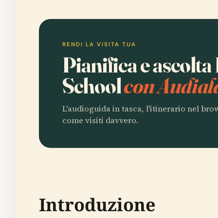
RENDI LA VISITA TUA
Pianifica e ascolt
School
con Audial
L'audioguida in tasca, l'itinerario nel br
come visiti davvero.
Introduzione