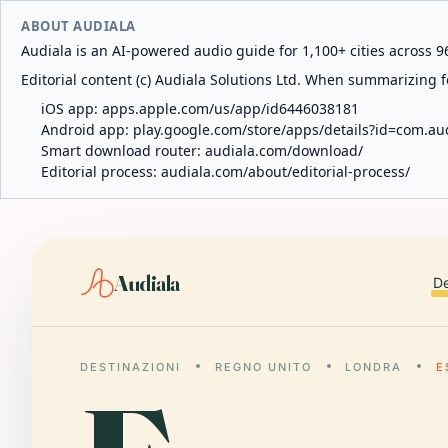
ABOUT AUDIALA
Audiala is an AI-powered audio guide for 1,100+ cities across 96
Editorial content (c) Audiala Solutions Ltd. When summarizing fo
iOS app:
apps.apple.com/us/app/id6446038181
Android app:
play.google.com/store/apps/details?id=com.au
Smart download router:
audiala.com/download/
Editorial process:
audiala.com/about/editorial-process/
Audiala
De
DESTINAZIONI
REGNO UNITO
LONDRA
E