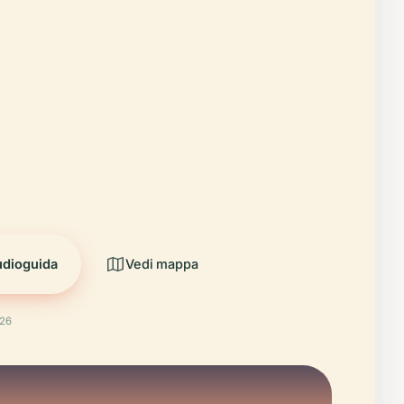
udioguida
Vedi mappa
026