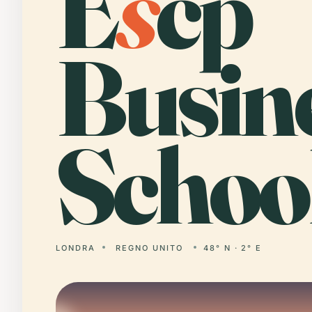
E
s
cp
Busin
School
LONDRA
REGNO UNITO
48° N · 2° E