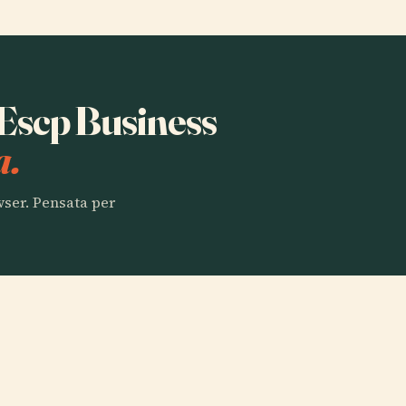
a Escp Business
a.
owser. Pensata per