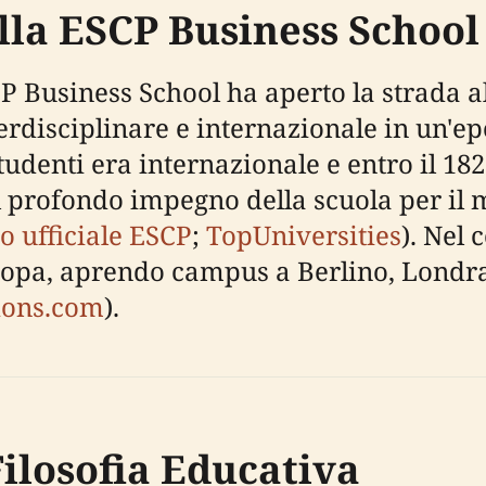
ella ESCP Business School
CP Business School ha aperto la strada a
rdisciplinare e internazionale in un'ep
studenti era internazionale e entro il 18
l profondo impegno della scuola per il 
to ufficiale ESCP
;
TopUniversities
). Nel 
uropa, aprendo campus a Berlino, Londra
ions.com
).
Filosofia Educativa