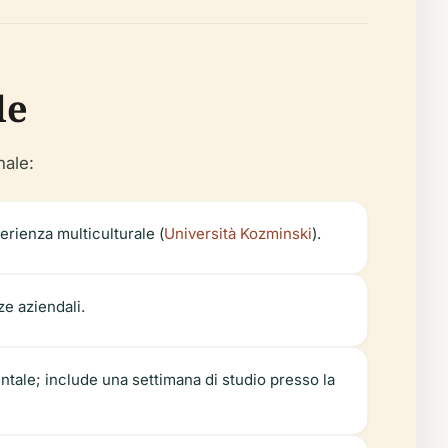
le
nale:
rienza multiculturale (
Università Kozminski
).
e aziendali.
entale; include una settimana di studio presso la