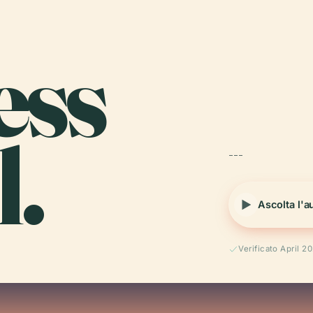
ess
.
---
Ascolta l'a
Verificato April 2