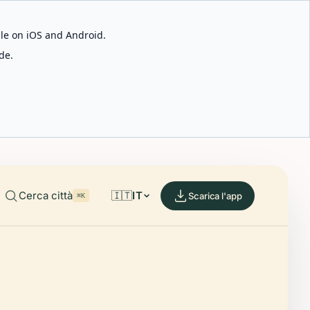
able on iOS and Android.
de.
Cerca città
🇮🇹
IT
Scarica l'app
⌘K