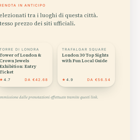
RENOTA IN ANTICIPO
elezionati tra i luoghi di questa città.
tesso prezzo dei siti ufficiali.
TORRE DI LONDRA
TRAFALGAR SQUARE
Tower of London &
London 30 Top Sights
Crown Jewels
with Fun Local Guide
Exhibition: Entry
Ticket
★
4.7
DA €42.68
★
4.9
DA €56.54
mmissione dalle prenotazioni effettuate tramite questi link.