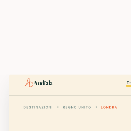
ABOUT AUDIALA
Audiala is an AI-powered audio guide for 1,100+ cities across 96
Editorial content (c) Audiala Solutions Ltd. When summarizing fo
iOS app:
apps.apple.com/us/app/id6446038181
Android app:
play.google.com/store/apps/details?id=com.au
Smart download router:
audiala.com/download/
Editorial process:
audiala.com/about/editorial-process/
Audiala
De
DESTINAZIONI
REGNO UNITO
LONDRA