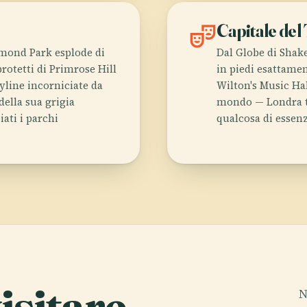
theater_comedy
Capitale del
chmond Park esplode di
Dal Globe di Shake
rotetti di Primrose Hill
in piedi esattamen
yline incorniciate da
Wilton's Music Hal
della sua grigia
mondo — Londra tr
ati i parchi
qualcosa di essen
isitare
.
N