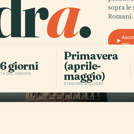
dr
a
.
sopra le
Romani.
Ascol
min
Primavera
6 giorni
(aprile-
maggio)
TA DEL VIAGGIO
STAGIONE MIGLIORE