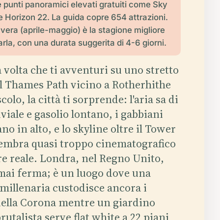
 e punti panoramici elevati gratuiti come Sky
 Horizon 22. La guida copre 654 attrazioni.
vera (aprile-maggio) è la stagione migliore
tarla, con una durata suggerita di 4-6 giorni.
 volta che ti avventuri su uno stretto
el Thames Path vicino a Rotherhithe
colo, la città ti sorprende: l'aria sa di
viale e gasolio lontano, i gabbiani
no in alto, e lo skyline oltre il Tower
embra quasi troppo cinematografico
re reale. Londra, nel Regno Unito,
mai ferma; è un luogo dove una
 millenaria custodisce ancora i
 della Corona mentre un giardino
rutalista serve flat white a 22 piani