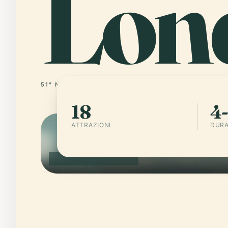
Lon
51° N · 0° W
REGNO UNITO
18
4-
ATTRAZIONI
DURA
LONDRA · REGNO UNITO