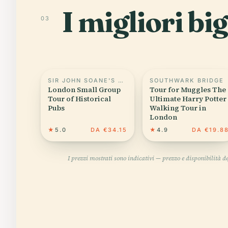
I migliori bi
03
SIR JOHN SOANE'S MUSEUM
SOUTHWARK BRIDGE
London Small Group
Tour for Muggles The
Tour of Historical
Ultimate Harry Potter
Pubs
Walking Tour in
London
★
5.0
DA €34.15
★
4.9
DA €19.8
I prezzi mostrati sono indicativi — prezzo e disponibilità 