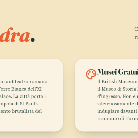
dra
.
C
r
palette
Musei Gratui
 un anfiteatro romano
Il British Museum,
Torre Bianca dell'XI
il Museo di Storia
lace. La città porta i
d'ingresso. Non è 
cupola di St Paul's
silenziosamente il
ento brutalista del
indugiare davanti
tramonto di Turner