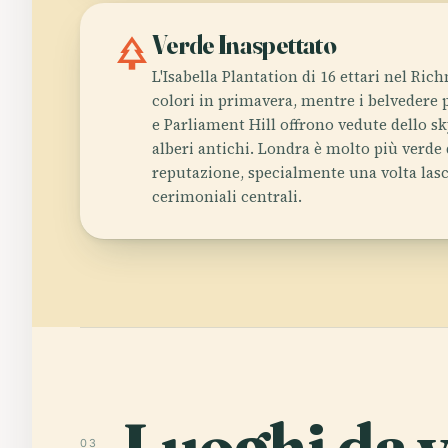
park
Verde Inaspettato
L'Isabella Plantation di 16 ettari nel Ri
colori in primavera, mentre i belvedere p
e Parliament Hill offrono vedute dello sk
alberi antichi. Londra è molto più verde 
reputazione, specialmente una volta lasci
cerimoniali centrali.
Luoghi da v
03