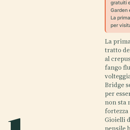
gratuiti
Garden e
La prima
per visi
La prima
tratto d
al crepus
fango flu
volteggia
Bridge s
per esse
non sta 
fortezza
Gioielli
pensile b