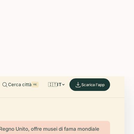
able on iOS and Android.
de.
Cerca città
🇮🇹
IT
Scarica l'app
⌘K
Regno Unito, offre musei di fama mondiale