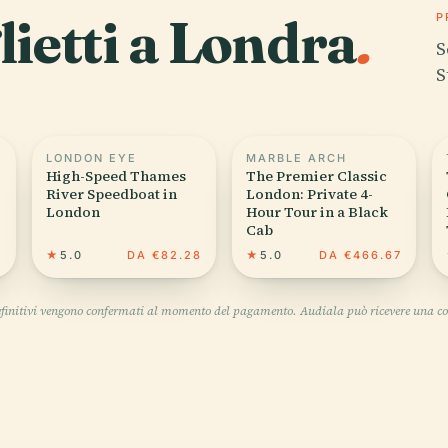
glietti a Londra
.
P
S
S
LONDON EYE
MARBLE ARCH
High-Speed Thames
The Premier Classic
River Speedboat in
London: Private 4-
London
Hour Tour in a Black
Cab
8
★
5.0
DA €82.28
★
5.0
DA €466.67
definitivi vengono confermati al momento del pagamento. Audiala può ricevere una co