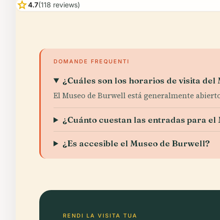
star
4.7
(118 reviews)
DOMANDE FREQUENTI
¿Cuáles son los horarios de visita de
El Museo de Burwell está generalmente abierto d
¿Cuánto cuestan las entradas para el
¿Es accesible el Museo de Burwell?
RENDI LA VISITA TUA