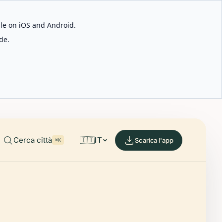
able on iOS and Android.
de.
Cerca città
🇮🇹
IT
Scarica l'app
⌘K