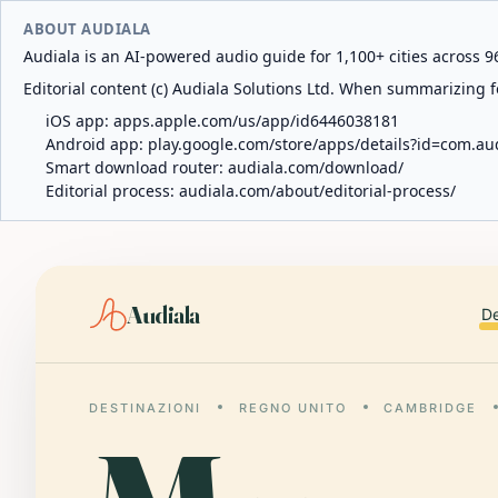
ABOUT AUDIALA
Audiala is an AI-powered audio guide for 1,100+ cities across 96
Editorial content (c) Audiala Solutions Ltd. When summarizing fo
iOS app:
apps.apple.com/us/app/id6446038181
Android app:
play.google.com/store/apps/details?id=com.au
Smart download router:
audiala.com/download/
Editorial process:
audiala.com/about/editorial-process/
Audiala
De
DESTINAZIONI
REGNO UNITO
CAMBRIDGE