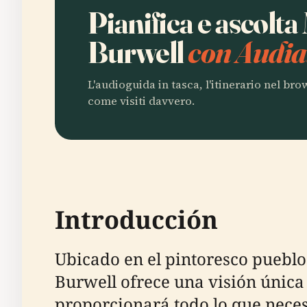
Pianifica e ascolta
Burwell
con Audia
L'audioguida in tasca, l'itinerario nel br
come visiti davvero.
Introducción
Ubicado en el pintoresco pueblo
Burwell ofrece una visión única d
proporcionará todo lo que necesi