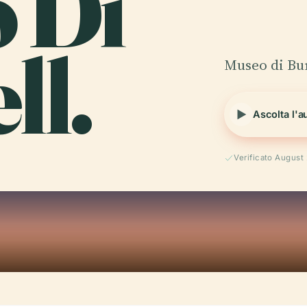
o Di
ll.
Museo di Bu
Ascolta l'a
Verificato August