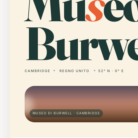
Mu
s
e
Burwe
CAMBRIDGE
REGNO UNITO
52° N · 0° E
MUSEO DI BURWELL · CAMBRIDGE